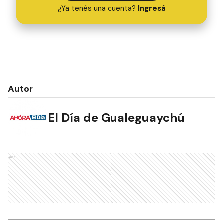
¿Ya tenés una cuenta?
Ingresá
Autor
El Día de Gualeguaychú
Ads