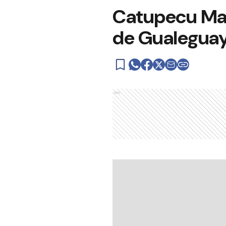
Catupecu Mach
de Gualegua
Ads