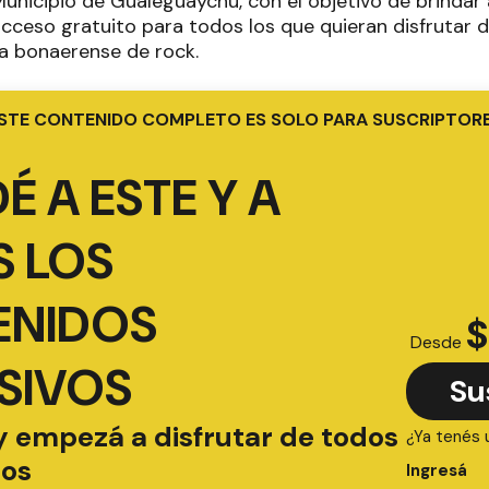
 Municipio de Gualeguaychú, con el objetivo de brindar 
ceso gratuito para todos los que quieran disfrutar de
a bonaerense de rock.
STE CONTENIDO COMPLETO ES SOLO PARA SUSCRIPTOR
É A ESTE Y A
 LOS
ENIDOS
$
Desde
SIVOS
Su
y empezá a disfrutar de todos
¿Ya tenés 
ios
Ingresá