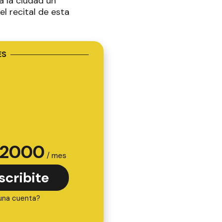
a la ciudad un
l recital de esta
ES
2000
/ mes
scribite
una cuenta?