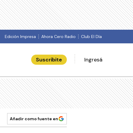
Edición Impresa
Ahora Cero Radio
Club El Día
Suscribite
Ingresá
Añadir como fuente en