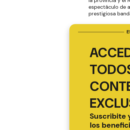
la provincia y el
espectáculo de ac
prestigiosa band
E
ACCED
TODOS
CONT
EXCLU
Suscribite 
los benefic