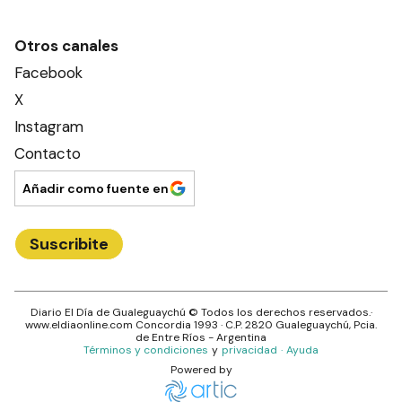
Otros canales
Facebook
X
Instagram
Contacto
Añadir como fuente en
Suscribite
Diario El Día de Gualeguaychú
© Todos los derechos reservados.·
www.
eldiaonline.com
Concordia 1993
· C.P.
2820
Gualeguaychú
, Pcia.
de
Entre Ríos
- Argentina
Términos y condiciones
y
privacidad
·
Ayuda
Powered by