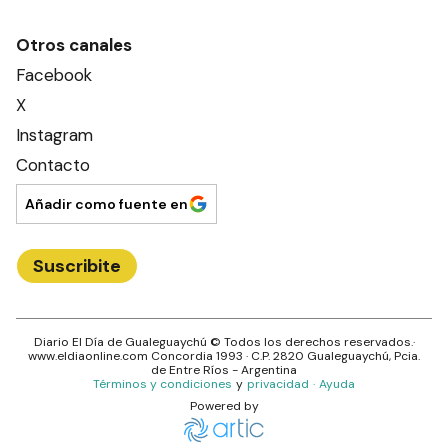
Otros canales
Facebook
X
Instagram
Contacto
Añadir como fuente en
Suscribite
Diario El Día de Gualeguaychú
© Todos los derechos reservados.·
www.
eldiaonline.com
Concordia 1993
· C.P.
2820
Gualeguaychú
, Pcia.
de
Entre Ríos
- Argentina
Términos y condiciones
y
privacidad
·
Ayuda
Powered by