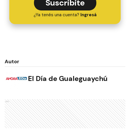
Suscribite
¿Ya tenés una cuenta?
Ingresá
Autor
El Día de Gualeguaychú
Ads