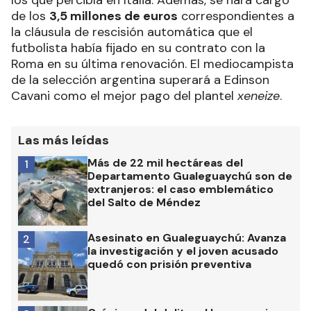
los que percibía en Italia. Además, se hará cargo
de los
3,5 millones de euros
correspondientes a
la cláusula de rescisión automática que el
futbolista había fijado en su contrato con la
Roma en su última renovación. El mediocampista
de la selección argentina superará a Edinson
Cavani como el mejor pago del plantel
xeneize
.
Las más leídas
Más de 22 mil hectáreas del
1
Departamento Gualeguaychú son de
extranjeros: el caso emblemático
del Salto de Méndez
Asesinato en Gualeguaychú: Avanza
2
la investigación y el joven acusado
quedó con prisión preventiva