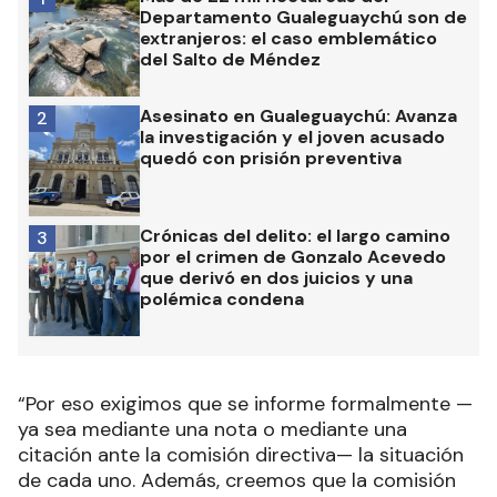
Departamento Gualeguaychú son de
extranjeros: el caso emblemático
del Salto de Méndez
Asesinato en Gualeguaychú: Avanza
2
la investigación y el joven acusado
quedó con prisión preventiva
Crónicas del delito: el largo camino
3
por el crimen de Gonzalo Acevedo
que derivó en dos juicios y una
polémica condena
“Por eso exigimos que se informe formalmente —
ya sea mediante una nota o mediante una
citación ante la comisión directiva— la situación
de cada uno. Además, creemos que la comisión