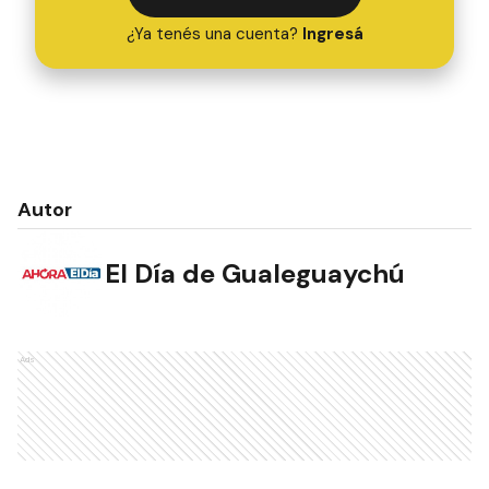
¿Ya tenés una cuenta?
Ingresá
Autor
El Día de Gualeguaychú
Ads