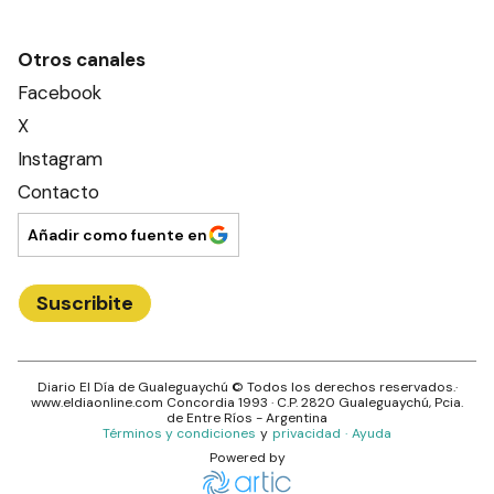
Otros canales
Facebook
X
Instagram
Contacto
Añadir como fuente en
Suscribite
Diario El Día de Gualeguaychú
© Todos los derechos reservados.·
www.
eldiaonline.com
Concordia 1993
· C.P.
2820
Gualeguaychú
, Pcia.
de
Entre Ríos
- Argentina
Términos y condiciones
y
privacidad
·
Ayuda
Powered by