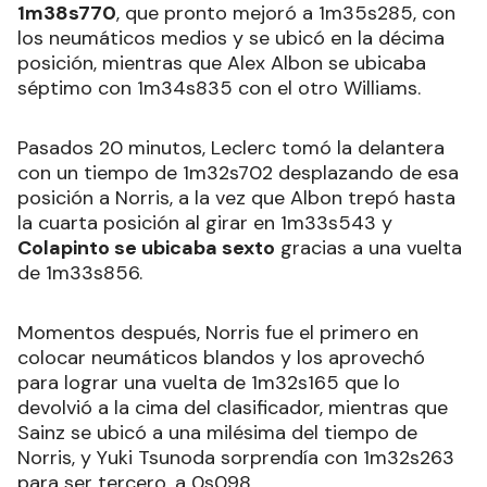
1m38s770
, que pronto mejoró a 1m35s285, con
los neumáticos medios y se ubicó en la décima
posición, mientras que Alex Albon se ubicaba
séptimo con 1m34s835 con el otro Williams.
Pasados 20 minutos, Leclerc tomó la delantera
con un tiempo de 1m32s702 desplazando de esa
posición a Norris, a la vez que Albon trepó hasta
la cuarta posición al girar en 1m33s543 y
Colapinto se ubicaba sexto
gracias a una vuelta
de 1m33s856.
Momentos después, Norris fue el primero en
colocar neumáticos blandos y los aprovechó
para lograr una vuelta de 1m32s165 que lo
devolvió a la cima del clasificador, mientras que
Sainz se ubicó a una milésima del tiempo de
Norris, y Yuki Tsunoda sorprendía con 1m32s263
para ser tercero, a 0s098.