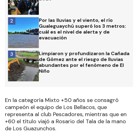
Por las lluvias y el viento, el río
2
Gualeguaychú superó los 3 metros:
cuál es el nivel de alerta y de
evacuación
Limpiaron y profundizaron la Cañada
3
de Gómez ante el riesgo de lluvias
abundantes por el fenómeno de El
Niño
En la categoría Mixto +50 años se consagró
campeón el equipo de Los Bellacos, que
representa al club Pescadores, mientras que en
+60 el título viajó a Rosario del Tala de la mano
de Los Guazunchos.