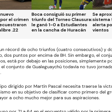
n nuevo
Boca consiguió su primer
Se aprox
por el crimen
triunfo del Torneo Clausura:
sistema 
secuestraron
le ganó 1-0 a Estudiantes
alerta p
libre .22
en la cancha de Huracán
vientos
 un récord de ocho triunfos (cuatro consecutivos) y d
o, dos puntos por encima de BH. Sin embargo, el conj
dos, está por debajo en las posiciones, simplemente p
el conjunto de Gualeguaychú todavía no tuvo jornada 
.
ipo dirigido por Martín Pascal necesita traerse la vic
smo en su objetivo de clasificar como primero del gru
ayor a ocho mucho mejor para sus aspiraciones.
so por 71 a 64 en el encuentro válido por la primera r