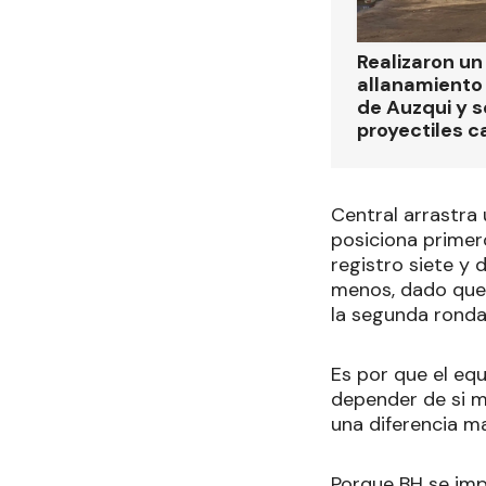
Realizaron u
allanamiento 
de Auzqui y 
proyectiles ca
Central arrastra
posiciona primer
registro siete y 
menos, dado que 
la segunda ronda
Es por que el equ
depender de si mi
una diferencia m
Porque BH se impu