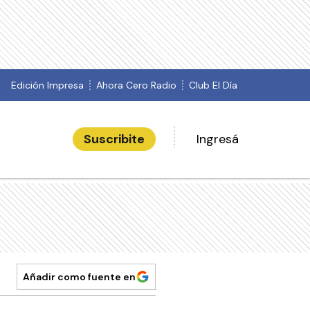
Edición Impresa
Ahora Cero Radio
Club El Día
Suscribite
Ingresá
Añadir como fuente en