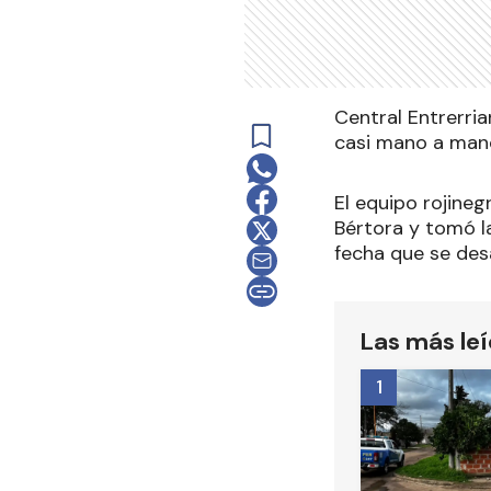
Central Entrerria
casi mano a mano-
El equipo rojine
Bértora y tomó la
fecha que se desa
Las más le
1