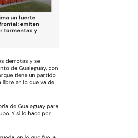
ima un fuerte
frontal: emiten
or tormentas y
os derrotas y se
unto de Gualeguay, con
orque tiene un partido
libre en lo que va de
toria de Gualeguay para
po. Y si lo hace por
ueda, en lo que fue la