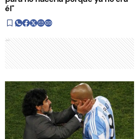
él"
Ads