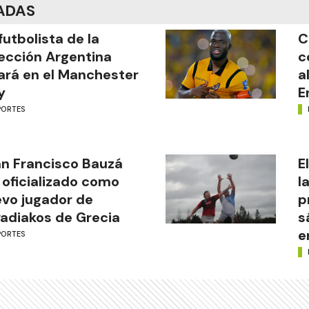
ADAS
futbolista de la
C
ección Argentina
c
ará en el Manchester
a
y
E
PORTES
n Francisco Bauzá
E
 oficializado como
l
vo jugador de
p
adiakos de Grecia
s
e
PORTES