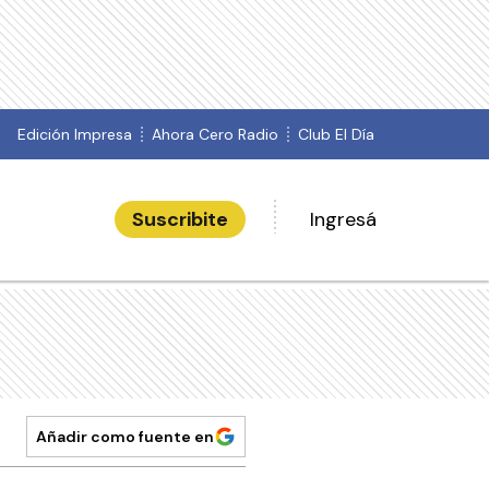
Edición Impresa
Ahora Cero Radio
Club El Día
Suscribite
Ingresá
Añadir como fuente en