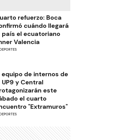
uarto refuerzo: Boca
onfirmó cuándo llegará
l país el ecuatoriano
nner Valencia
DEPORTES
l equipo de internos de
a UP9 y Central
rotagonizarán este
ábado el cuarto
ncuentro "Extramuros"
DEPORTES