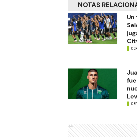
NOTAS RELACION
Un 
Sel
jug
Cit
DE
Jua
fue
nue
Lev
DE
Ads