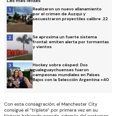
Las más leídas
Realizaron un nuevo allanamiento
1
por el crimen de Auzqui y
secuestraron proyectiles calibre .22
Se aproxima un fuerte sistema
2
frontal: emiten alerta por tormentas
y vientos
Hockey sobre césped: Dos
3
gualeguaychuenses fueron
campeonas mundiales en Países
Bajos con la Selección Argentina +40
Con esta consagración, el Manchester City
consigue el “triplete” por primera vez en su
historia habiendo ganado, además del certamen