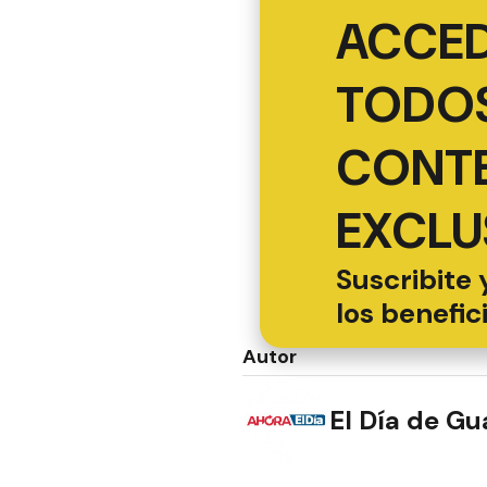
ACCED
TODOS
CONT
EXCLU
Suscribite 
los benefic
Autor
El Día de G