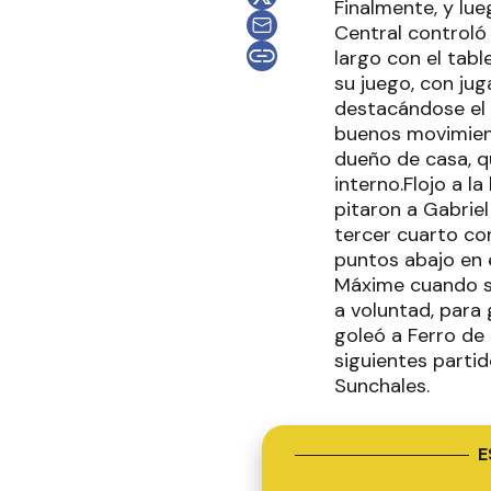
Finalmente, y lue
Central controló 
largo con el tabl
su juego, con jug
destacándose el a
buenos movimiento
dueño de casa, q
interno.Flojo a l
pitaron a Gabriel
tercer cuarto co
puntos abajo en e
Máxime cuando sa
a voluntad, para
goleó a Ferro de
siguientes parti
Sunchales.
E