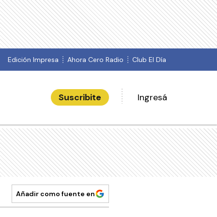
Edición Impresa
Ahora Cero Radio
Club El Día
Suscribite
Ingresá
Añadir como fuente en