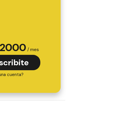
2000
/ mes
scribite
una cuenta?