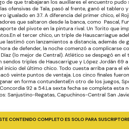
go de que trabajaran los auxiliares el encuentro pudo 
las ofensivas de Tala, pasó al frente, ganó el tablero 
ero igualado en 37. A diferencia del primer chico, el 
adores que saltaron desde la banca, como Pascal, Fuma
porte del pivote en la pintura rival. Un Torito que i
s.En el tercer chico, un triple de Hauscarriague adel
ue lastimó con lanzamientos a distancia, además de g
a hora de defender, la noche comenzó a complicarse con
 Díaz (lo mejor de Central). Atlético se despegó en el 
n sendos triples de Hauscarrigue y López Jordán 69 a 
l inicio del último chico. Todo cuesta arriba para el el
có veinte puntos de ventaja. Los cinco finales fuero
 ganar en forma contundenteEn otro de los juegos, Spo
 Concordia 92 a 54.La sexta fecha se completa esta n
dos: Sanjustino-Regatas, Capuchinos-Central San Javie
STE CONTENIDO COMPLETO ES SOLO PARA SUSCRIPTOR