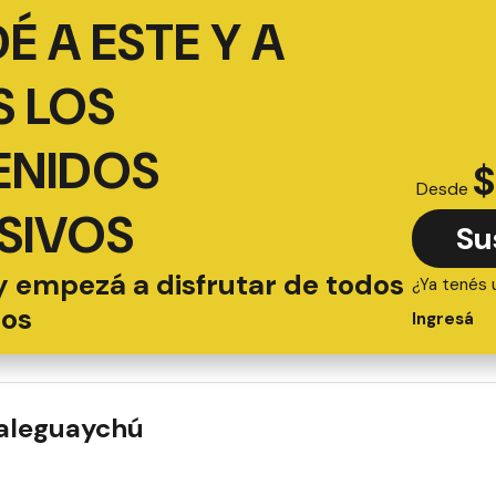
É A ESTE Y A
 LOS
ENIDOS
$
Desde
SIVOS
Su
y empezá a disfrutar de todos
¿Ya tenés 
ios
Ingresá
ualeguaychú