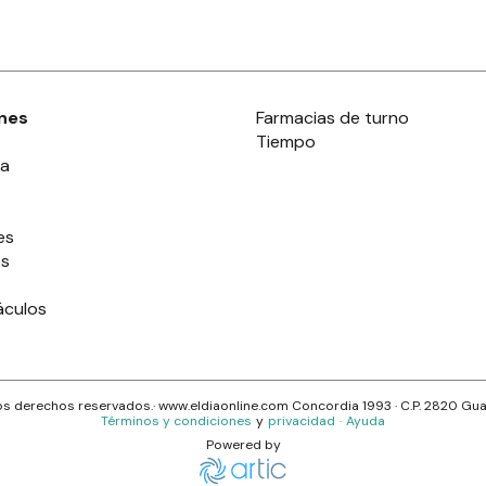
nes
Farmacias de turno
Tiempo
ia
es
es
áculos
s derechos reservados.· www.
eldiaonline.com
Concordia 1993
· C.P.
2820
Gua
Términos y condiciones
y
privacidad
·
Ayuda
Powered by