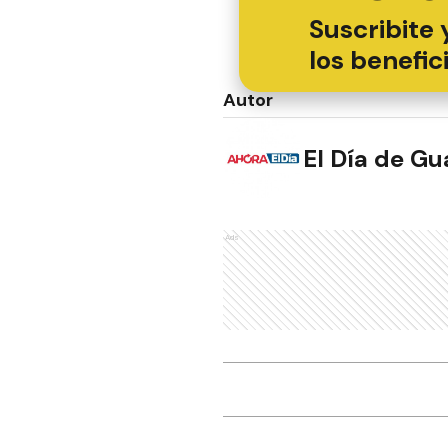
Suscribite 
los benefic
Autor
El Día de G
Ads