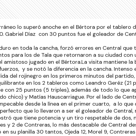
ráneo lo superó anoche en el Bértora por el tablero d
0. Gabriel Díaz con 30 puntos fue el goleador de Centr
uro en toda la cancha, forzó errores en Central que 
tos para los de Tala que retornaron a su ciudad con un
el amistoso jugado en el Bértora.La visita mantiene la
uerzos, y se notó la diferencia en la cancha. Intenso e
lida del rojinegro en los primeros minutos del partido,
uilibrante en los 2 tableros como Leandro Geréz (21 p
ble con 25 puntos (5 triples), además de todo lo que 
o chico) y Matías Hauscarriague. Por el lado de Centra
Impecable desde la línea en el primer cuarto, a lo qu
erfecto que lo llevaron a ser el goleador de Central, 
tró que tiene potencia y un tiro respetable de dos, no
les y 2 de Contreras, lo más destacable de Central de
ó en su planilla 30 tantos, Ojeda 12, Morel 9, Contreras 