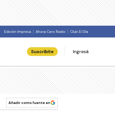
Edición Impresa
Ahora Cero Radio
Club El Día
Suscribite
Ingresá
Añadir como fuente en