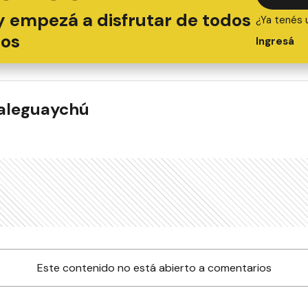
y empezá a disfrutar de todos
¿Ya tenés 
ios
Ingresá
ualeguaychú
Este contenido no está abierto a comentarios