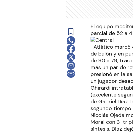
El equipo mediter
parcial de 52 a 4
Atlético marcó d
de balón y en pun
de 90 a 79, tras 
más un par de ref
presionó en la sa
un jugador deseq
Ghirardi intrata
(excelente segund
de Gabriel Díaz. 
segundo tiempo p
Nicolás Ojeda mos
Morel con 3 trip
síntesis, Díaz dej