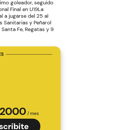
áximo goleador, seguido
nal Final en U19La
l a jugarse del 25 al
 Sanitarias y Peñarol
 Santa Fe, Regatas y 9
ES
2000
/ mes
scribite