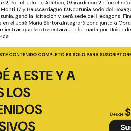
e 2. Por el lado de Atlético, Ghirardi con 25 fue el m
 Monti 17 y Hauscarriague 12.Neptunia sede del Hexago
tunia, ganó la licitación y será sede del Hexagonal Fina
 en el José María Bértora.Integrará zona junto a Obras
, mientras que la otra estará conformada por Unión de
erce
STE CONTENIDO COMPLETO ES SOLO PARA SUSCRIPTOR
É A ESTE Y A
 LOS
ENIDOS
$
Desde
SIVOS
Su