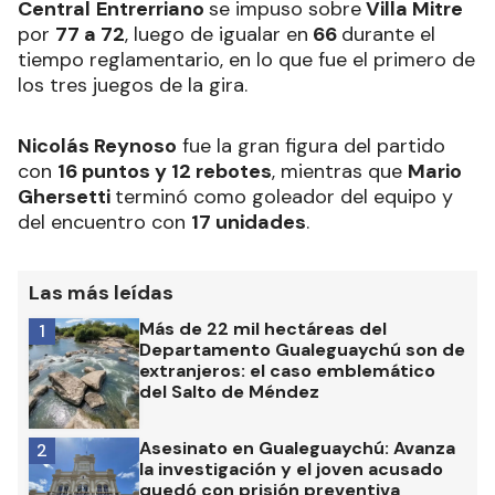
Central
Entrerriano
se impuso sobre
Villa Mitre
por
77 a 72
, luego de igualar en
66
durante el
tiempo reglamentario, en lo que fue el primero de
los tres juegos de la gira.
Nicolás Reynoso
fue la gran figura del partido
con
16 puntos y 12 rebotes
, mientras que
Mario
Ghersetti
terminó como goleador del equipo y
del encuentro con
17 unidades
.
Las más leídas
Más de 22 mil hectáreas del
1
Departamento Gualeguaychú son de
extranjeros: el caso emblemático
del Salto de Méndez
Asesinato en Gualeguaychú: Avanza
2
la investigación y el joven acusado
quedó con prisión preventiva