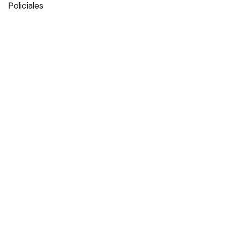
Policiales
Política
Espectáculos
Edictos
Farmacias de turno
Tiempo
Otros canales
Facebook
X
Instagram
Contacto
Añadir como fuente en