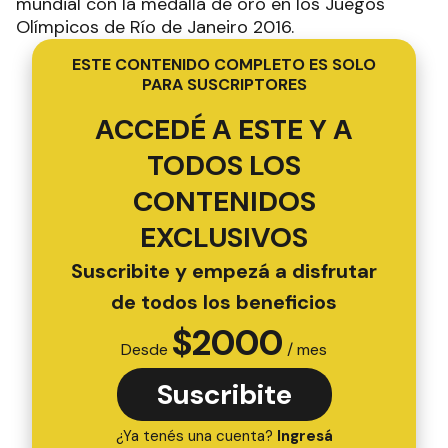
mundial con la medalla de oro en los Juegos
Olímpicos de Río de Janeiro 2016.
ESTE CONTENIDO COMPLETO ES SOLO
PARA SUSCRIPTORES
ACCEDÉ A ESTE Y A
TODOS LOS
CONTENIDOS
EXCLUSIVOS
Suscribite y empezá a disfrutar
de todos los beneficios
$
2000
Desde
/ mes
Suscribite
¿Ya tenés una cuenta?
Ingresá