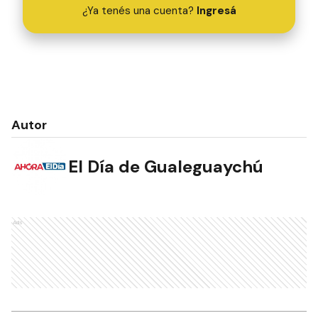
¿Ya tenés una cuenta?
Ingresá
Autor
El Día de Gualeguaychú
Ads