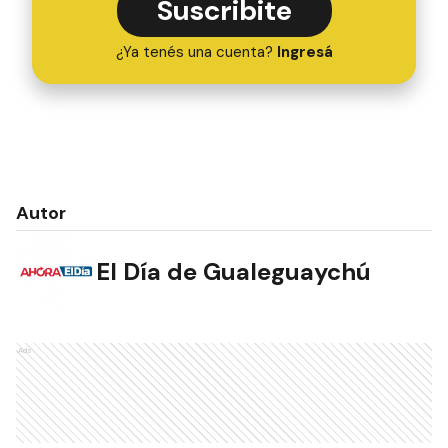
Suscribite
¿Ya tenés una cuenta?
Ingresá
Autor
El Día de Gualeguaychú
Ads