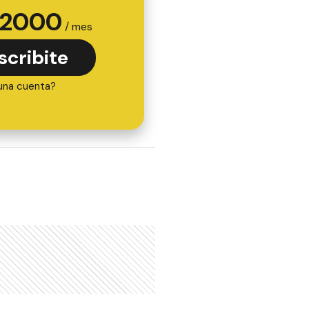
2000
/ mes
scribite
una cuenta?