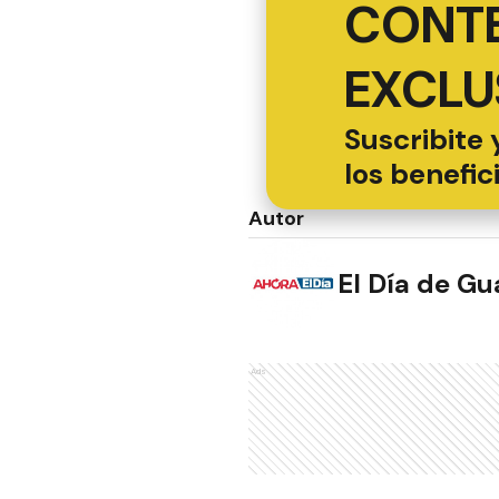
CONT
EXCLU
Suscribite 
los benefic
Autor
El Día de G
Ads