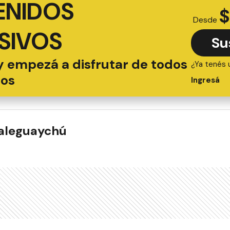
ENIDOS
$
Desde
SIVOS
Su
y empezá a disfrutar de todos
¿Ya tenés 
ios
Ingresá
ualeguaychú