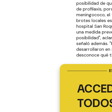
posibilidad de q
de profilaxis, p
meningococo, el 
brotes locales e
hospital San Roq
una medida preve
posibilidad", acl
señaló además. "
desarrollaron en
desconoce qué tip
E
ACCED
TODOS