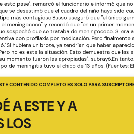
ue esto pase", remarcó el funcionario e informó que 
orque se desestimó que el cuadro del niño haya sido c
tipo más contagioso.Basso aseguró que "el único ger
s el meningococo" y recordó que "en un primer moment
ue sospechó que se trataba de meningococo. Si era a
ntiva con profilaxis por medicación. Pero finalmente 
aró."Si hubiera un brote, ya tendrían que haber aparec
Pero no es esta la situación. Esto demuestra que las 
 su momento fueron las apropiadas", subrayó.En tanto,
o de meningitis tuvo el chico de 13 años. (Fuentes: E
STE CONTENIDO COMPLETO ES SOLO PARA SUSCRIPTOR
É A ESTE Y A
 LOS