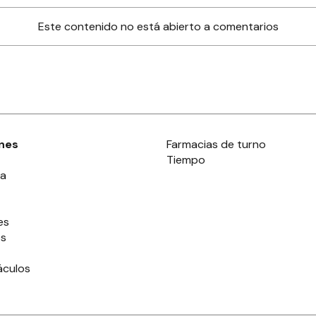
Este contenido no está abierto a comentarios
nes
Farmacias de turno
Tiempo
ia
es
es
áculos