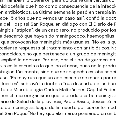
s. También lo operaron para colocarle una válvula con 
hidrocefalia que hizo como consecuencia de la infecci
n antibióticos. La última semana la pasó en terapia in
ace 15 años que no vemos un caso así", confió la doct
a del Hospital San Roque, en diálogo con El Diario de 
ingitis "atípica", de un caso raro, no producido por 
e descartó que haya sido meningococo, haemophilus 
 que provocan las meningitis más usuales. "No es la qu
celente respuesta al tratamiento con antibióticos. No
conocidas, sino que pertenece a un grupo de meningit
 explicó la doctora. Por eso, por el tipo de germen, n
xis en la escuela a la que iba el nene, pues no la pro
ntagian fácilmente, sino que se sospecha estaba asoc
se. "Es muy raro que un adolescente se muera por u
 fuertes", subrayó la doctora.Tras descartarse las ba
ituto de Microbiología Carlos Malbrán -en Capital Fed
nen el microorganismo que le produjo esta meningitis
ario de Salud de la provincia, Pablo Basso, descartó l
e de meningitis, luego de la muerte por esa enfermed
tal San Roque."No hay que alarmarse pensando en un 