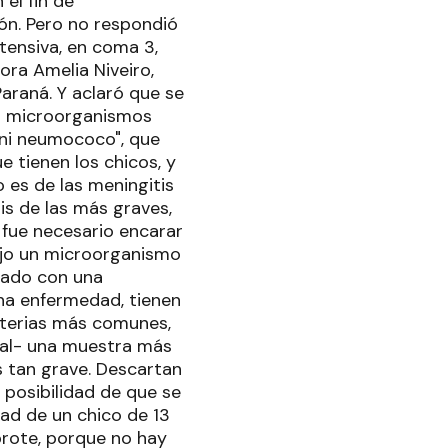
el fin de
ón. Pero no respondió
tensiva, en coma 3,
ora Amelia Niveiro,
Paraná. Y aclaró que se
los microorganismos
ni neumococo", que
e tienen los chicos, y
 es de las meningitis
is de las más graves,
o fue necesario encarar
dujo un microorganismo
iado con una
na enfermedad, tienen
cterias más comunes,
eral- una muestra más
 tan grave. Descartan
a posibilidad de que se
ad de un chico de 13
brote, porque no hay