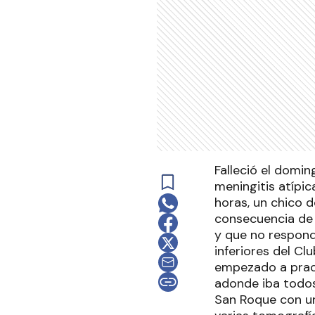
Falleció el domi
meningitis atípic
horas, un chico 
consecuencia de 
y que no respond
inferiores del Cl
empezado a pract
adonde iba todos 
San Roque con un 