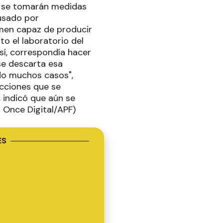
no se tomarán medidas
ausado por
men capaz de producir
o el laboratorio del
sí, correspondía hacer
se descarta esa
ido muchos casos",
acciones que se
 indicó que aún se
l Once Digital/APF)
ES