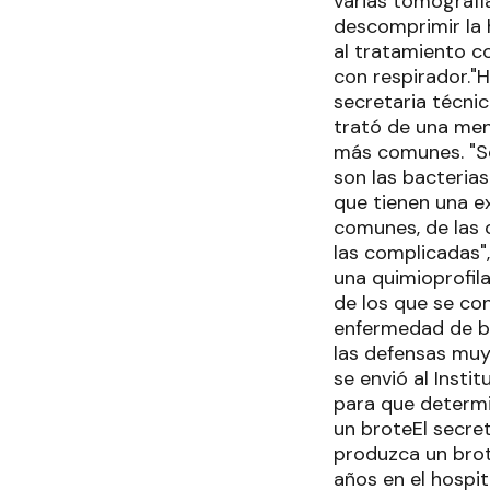
varias tomografía
descomprimir la 
al tratamiento co
con respirador."H
secretaria técnic
trató de una men
más comunes. "S
son las bacterias
que tienen una ex
comunes, de las 
las complicadas",
una quimioprofila
de los que se co
enfermedad de ba
las defensas muy
se envió al Inst
para que determi
un broteEl secret
produzca un brot
años en el hospi