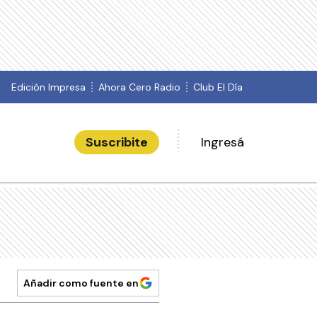
Edición Impresa
Ahora Cero Radio
Club El Día
Suscribite
Ingresá
Añadir como fuente en