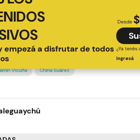
ENIDOS
$
Desde
SIVOS
Su
y empezá a disfrutar de todos
¿Ya tenés 
ios
Ingresá
jamín Vicuña
China Suárez
ualeguaychú
ADAS