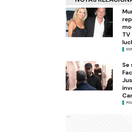
Mur
rep
mod
TV 
luc
ES
Se 
Fac
Jus
inv
Can
POL
Ads