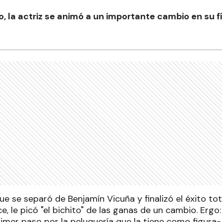
, la actriz se animó a un importante cambio en su fí
ue se separó de Benjamín Vicuña y finalizó el éxito to
e, le picó "el bichito" de las ganas de un cambio. Ergo: 
imer paso por la peluquería que la tiene como figura-