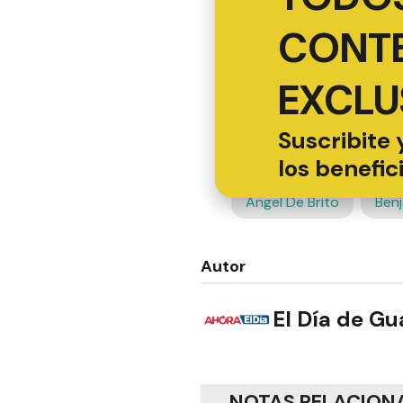
CONT
EXCLU
Suscribite 
los benefic
Ángel De Brito
Ben
Autor
El Día de G
NOTAS RELACION