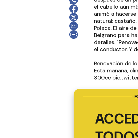
el cabello aún má
animó a hacerse 
natural: castaño.
Polaca. El aire d
Belgrano para hac
detalles. "Renova
el conductor. Y 
Renovación de lo
Esta mañana, clí
300cc pic.twitt
E
ACCED
TODOS