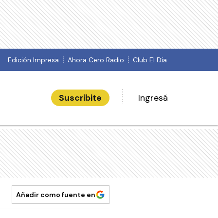
Edición Impresa
Ahora Cero Radio
Club El Día
Suscribite
Ingresá
Añadir como fuente en