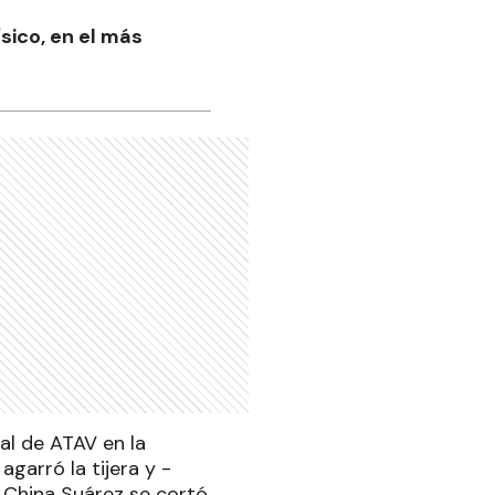
sico, en el más
tal de ATAV en la
agarró la tijera y -
 China Suárez se cortó