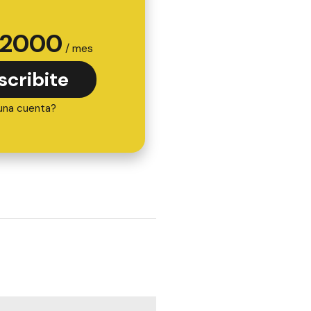
2000
/ mes
scribite
una cuenta?