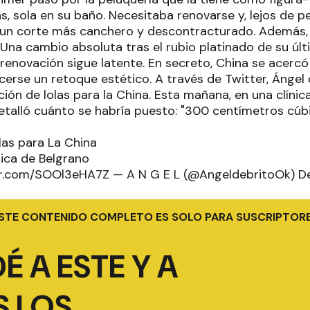
s, sola en su baño. Necesitaba renovarse y, lejos de p
un corte más canchero y descontracturado. Además, s
 Una cambio absoluta tras el rubio platinado de su últ
e renovación sigue latente. En secreto, China se acercó
erse un retoque estético. A través de Twitter, Ángel 
ción de lolas para la China. Esta mañana, en una clínica
detalló cuánto se habría puesto: "300 centímetros cúbi
las para La China
nica de Belgrano
er.com/SOOl3eHA7Z — A N G E L (@AngeldebritoOk) De
STE CONTENIDO COMPLETO ES SOLO PARA SUSCRIPTOR
É A ESTE Y A
 LOS