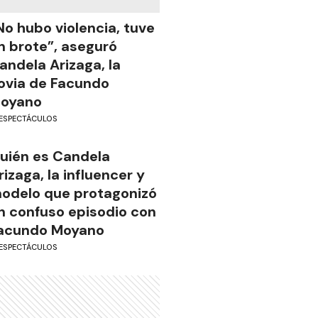
No hubo violencia, tuve
n brote”, aseguró
andela Arizaga, la
ovia de Facundo
oyano
ESPECTÁCULOS
uién es Candela
rizaga, la influencer y
odelo que protagonizó
n confuso episodio con
acundo Moyano
ESPECTÁCULOS