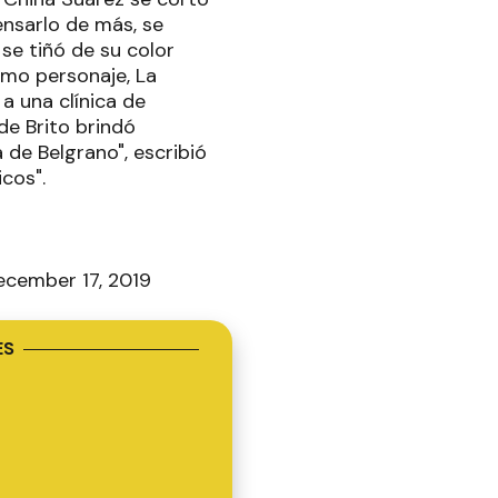
ensarlo de más, se
e tiñó de su color
imo personaje, La
 a una clínica de
de Brito brindó
 de Belgrano", escribió
cos".
cember 17, 2019
ES