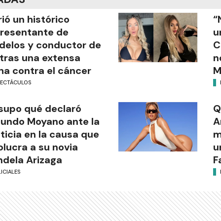
ió un histórico
“
resentante de
u
elos y conductor de
C
tras una extensa
n
ha contra el cáncer
M
PECTÁCULOS
supo qué declaró
Q
undo Moyano ante la
A
ticia en la causa que
m
olucra a su novia
u
dela Arizaga
F
ICIALES