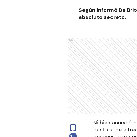
Según informó De Brito
absoluto secreto.
Ads
Ni bien anunció q
pantalla de eltrec
después de un pr