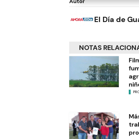
Autor
El Día de G
NOTAS RELACION
Fil
fu
agr
niñ
PR
Más
tra
pro