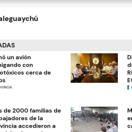
ualeguaychú
ADAS
mó un avión
D
migando con
d
otóxicos cerca de
R
os
E
OVINCIA
 de 2000 familias de
M
bajadores de la
e
vincia accedieron a
c