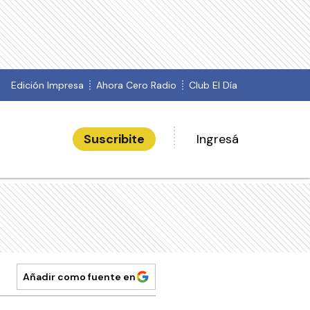
Edición Impresa
Ahora Cero Radio
Club El Día
Suscribite
Ingresá
Añadir como fuente en