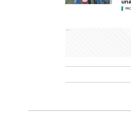
una
PR
Ads
Nosotros
Seccio
Editorial El Dia SRL
Ciudad