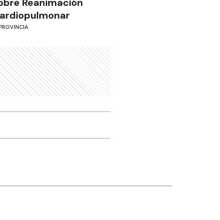
obre Reanimación
ardiopulmonar
PROVINCIA
Otros canales
Facebook