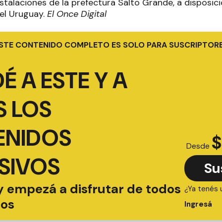
nstalaciones de la prefectura Salto Grande, a disposic
el Uruguay.
El Once Digital
STE CONTENIDO COMPLETO ES SOLO PARA SUSCRIPTOR
É A ESTE Y A
 LOS
ENIDOS
$
Desde
SIVOS
Su
y empezá a disfrutar de todos
¿Ya tenés 
ios
Ingresá