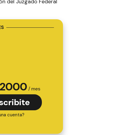
ión del Juzgado Federal
ES
2000
/ mes
scribite
una cuenta?