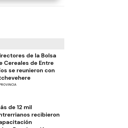
irectores de la Bolsa
e Cereales de Entre
íos se reunieron con
tchevehere
PROVINCIA
ás de 12 mil
ntrerrianos recibieron
apacitación