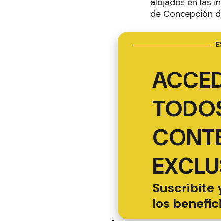
alojados en las i
de Concepción d
E
ACCED
TODOS
CONT
EXCLU
Suscribite 
los benefic