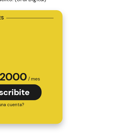
ES
2000
/ mes
scribite
una cuenta?