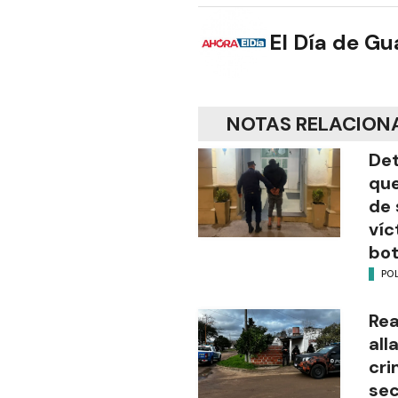
El Día de G
NOTAS RELACION
Det
que
de 
víc
bot
POL
Rea
all
cri
sec