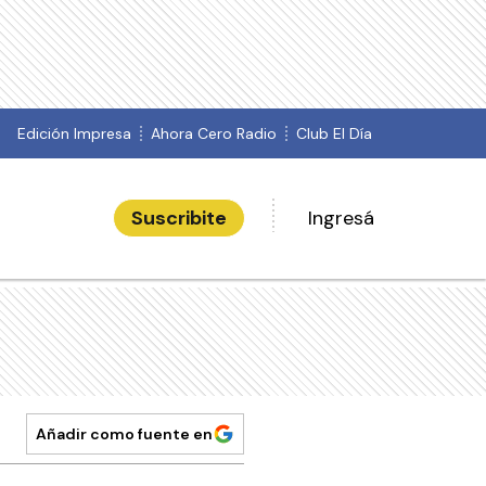
Edición Impresa
Ahora Cero Radio
Club El Día
Suscribite
Ingresá
Añadir como fuente en