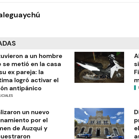
ualeguaychú
ADAS
uvieron a un hombre
A
 se metió en la casa
s
su ex pareja: la
F
tima logró activar el
m
ón antipánico
ICIALES
lizaron un nuevo
D
anamiento por el
p
men de Auzqui y
e
uestraron
a