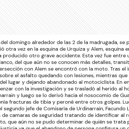
del domingo alrededor de las 2 de la madrugada, se 
ó otra vez en la esquina de Urquiza y Alem, esquina e
 producido otro grave accidente. Esta vez fue entre 
lanco, del que aún no se conocen más detalles, transit
intersección con Alem se encontró con la moto. Tras el
sobre el asfalto quedando con lesiones, mientras que 
el lugar y dejando abandonado al motociclista. En en
enzar con la investigación y se trasladó al herido al h
narrain y luego se lo derivó hacia el nosocomio de G
ía fracturas de tibia y peroné entre otros golpes. Lu
el segundo jefe de Comisaría de Urdinarrain, Facundo 
s de camaras de seguridad tratando de identificar al 
to, que aún no se pudo determinar de quién se trata 
 justicia ya que el abandono de persona configura un de