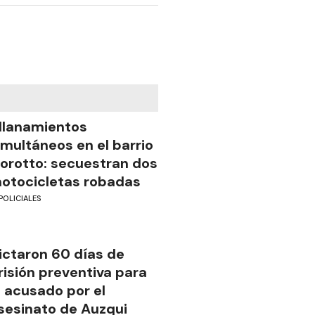
llanamientos
imultáneos en el barrio
iorotto: secuestran dos
otocicletas robadas
POLICIALES
ictaron 60 días de
risión preventiva para
l acusado por el
sesinato de Auzqui