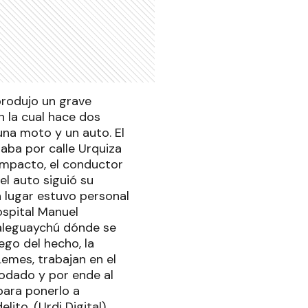
produjo un grave
n la cual hace dos
una moto y un auto. El
aba por calle Urquiza
 impacto, el conductor
el auto siguió su
 lugar estuvo personal
ospital Manuel
ualeguaychú dónde se
ego del hecho, la
Lemes, trabajan en el
rodado y por ende al
para ponerlo a
lito. (Urdi Digital)