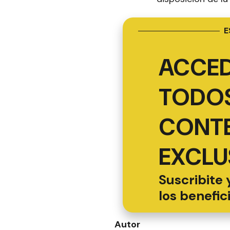
E
ACCED
TODOS
CONT
EXCLU
Suscribite 
los benefic
Autor