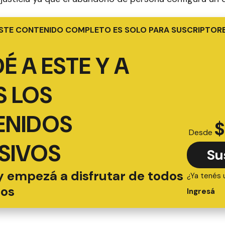
STE CONTENIDO COMPLETO ES SOLO PARA SUSCRIPTOR
É A ESTE Y A
 LOS
ENIDOS
$
Desde
SIVOS
Su
y empezá a disfrutar de todos
¿Ya tenés 
ios
Ingresá