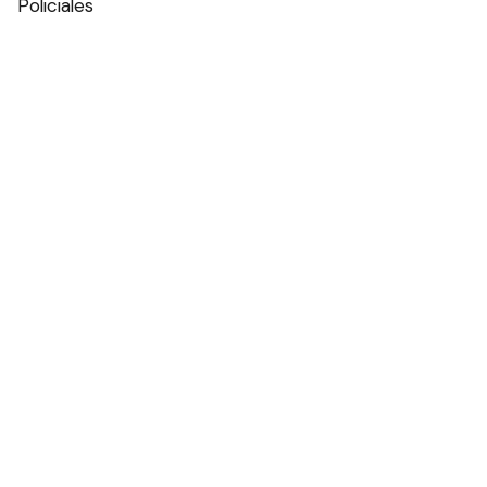
Policiales
Política
Espectáculos
Edictos
Farmacias de turno
Tiempo
Otros canales
Facebook
X
Instagram
Contacto
Añadir como fuente en