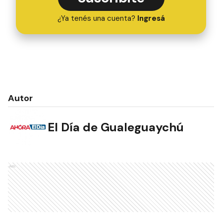
¿Ya tenés una cuenta?
Ingresá
Autor
El Día de Gualeguaychú
Ads