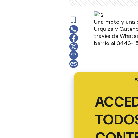
Una moto y una c
Urquiza y Gutenbe
través de Whatsa
barrio al 3446- 
E
ACCED
TODOS
CONT