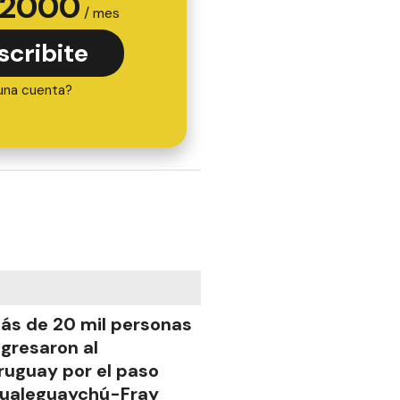
2000
/ mes
scribite
una cuenta?
ás de 20 mil personas
ngresaron al
ruguay por el paso
ualeguaychú-Fray