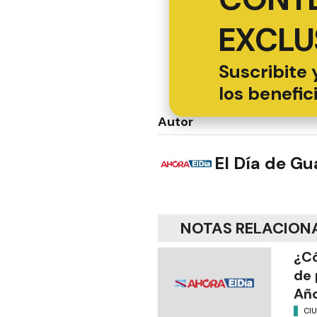
EXCLU
Suscribite 
los benefic
Autor
El Día de G
NOTAS RELACION
¿Có
de 
Añ
CI