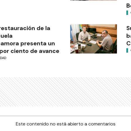
B
restauración de la
S
uela
b
camora presenta un
C
por ciento de avance
UDAD
Este contenido no está abierto a comentarios