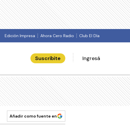
Edición Impresa
Ahora Cero Radio
Club El Día
Suscribite
Ingresá
Añadir como fuente en