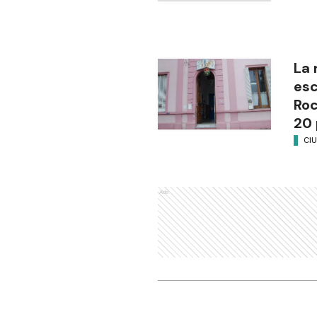
La 
esc
Ro
20 
CI
Ads