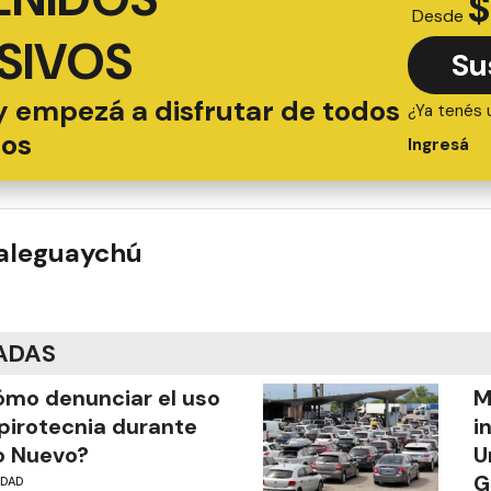
$
Desde
SIVOS
Su
y empezá a disfrutar de todos
¿Ya tenés 
ios
Ingresá
ualeguaychú
ADAS
mo denunciar el uso
M
pirotecnia durante
i
o Nuevo?
U
G
UDAD