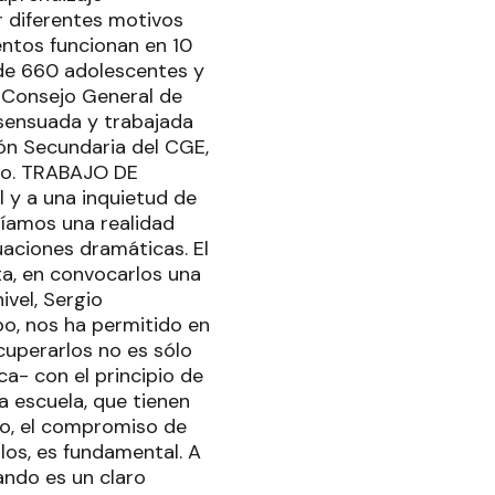
r diferentes motivos
entos funcionan en 10
de 660 adolescentes y
l Consejo General de
sensuada y trabajada
ión Secundaria del CGE,
ivo. TRABAJO DE
 y a una inquietud de
níamos una realidad
uaciones dramáticas. El
ta, en convocarlos una
ivel, Sergio
po, nos ha permitido en
cuperarlos no es sólo
ca- con el principio de
la escuela, que tienen
to, el compromiso de
los, es fundamental. A
ando es un claro