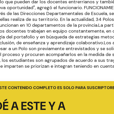
lo que pueden dar los docentes entrerrianos y también
eva oportunidad", agregó el funcionario. FUNCIONAMI
avés de las Direcciones Departamentales de Escuela, s
llas realiza de su territorio. En la actualidad, 34 Polo
uncionan en 10 departamentos de la provincia.La parti
los docentes trabajan en equipo constantemente, en 
ía del portafolio y en búsqueda de estrategias meto
nclusión, de enseñanza y aprendizaje colaborativo.Los
sar a un Polo son previamente entrevistados y se solic
el proceso y procuren acompañarlos en la medida de s
, los estudiantes son agrupados de acuerdo a sus tray
e imparten se priorizan e integran teniendo en cuenta
STE CONTENIDO COMPLETO ES SOLO PARA SUSCRIPTOR
É A ESTE Y A