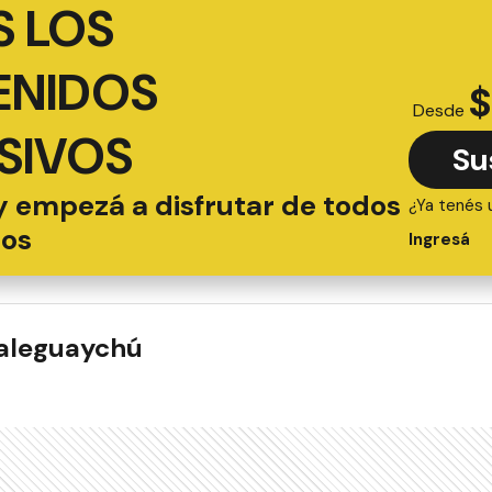
 LOS
ENIDOS
$
Desde
SIVOS
Su
y empezá a disfrutar de todos
¿Ya tenés 
ios
Ingresá
ualeguaychú