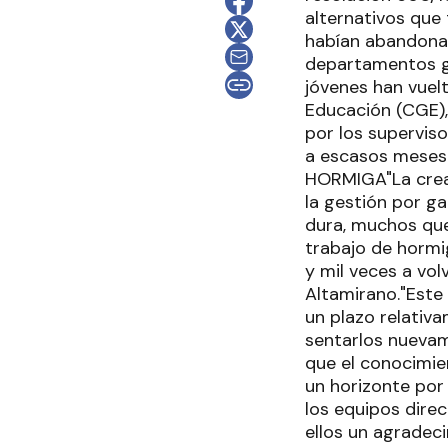
alternativos que 
habían abandonad
departamentos ga
jóvenes han vuelt
Educación (CGE),
por los superviso
a escasos meses 
HORMIGA"La creac
la gestión por g
dura, muchos que
trabajo de hormi
y mil veces a volv
Altamirano."Este
un plazo relativ
sentarlos nuevame
que el conocimien
un horizonte por
los equipos direc
ellos un agradec