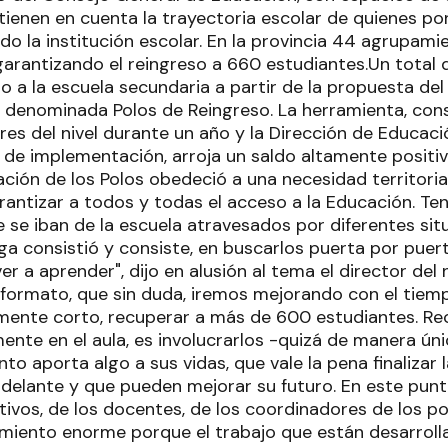
tienen en cuenta la trayectoria escolar de quienes po
o la institución escolar. En la provincia 44 agrupami
rantizando el reingreso a 660 estudiantes.Un total 
o a la escuela secundaria a partir de la propuesta de
 denominada Polos de Reingreso. La herramienta, con
res del nivel durante un año y la Dirección de Educac
de implementación, arroja un saldo altamente posit
ión de los Polos obedeció a una necesidad territorial
arantizar a todos y todas el acceso a la Educación. Te
 se iban de la escuela atravesados por diferentes sit
ga consistió y consiste, en buscarlos puerta por puer
er a aprender", dijo en alusión al tema el director del n
 formato, que sin duda, iremos mejorando con el tiem
amente corto, recuperar a más de 600 estudiantes. Re
nte en el aula, es involucrarlos -quizá de manera úni
to aporta algo a sus vidas, que vale la pena finalizar 
 delante y que pueden mejorar su futuro. En este pun
tivos, de los docentes, de los coordinadores de los po
imiento enorme porque el trabajo que están desarroll