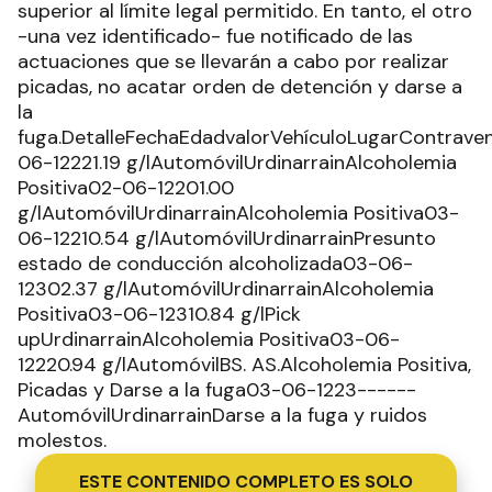
superior al límite legal permitido. En tanto, el otro
-una vez identificado- fue notificado de las
actuaciones que se llevarán a cabo por realizar
picadas, no acatar orden de detención y darse a
la
fuga.DetalleFechaEdadvalorVehículoLugarContrave
06-12221.19 g/lAutomóvilUrdinarrainAlcoholemia
Positiva02-06-12201.00
g/lAutomóvilUrdinarrainAlcoholemia Positiva03-
06-12210.54 g/lAutomóvilUrdinarrainPresunto
estado de conducción alcoholizada03-06-
12302.37 g/lAutomóvilUrdinarrainAlcoholemia
Positiva03-06-12310.84 g/lPick
upUrdinarrainAlcoholemia Positiva03-06-
12220.94 g/lAutomóvilBS. AS.Alcoholemia Positiva,
Picadas y Darse a la fuga03-06-1223------
AutomóvilUrdinarrainDarse a la fuga y ruidos
molestos.
ESTE CONTENIDO COMPLETO ES SOLO