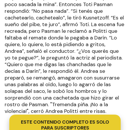
poco sacada la mina”. Entonces Toti Pasman
respondió: “No pasa nada”. “Si tenés que
cachetearlo, cachetealo”, le tiró Kusnetzoff. “Es el
sueño del pibe, te juro”, afirmó Toti. La escena fue
recreada, pero Pasman le reclamó a Politti que
faltaba el remate donde le pegaba a Darín. “Lo
quiere, lo quiere, lo está pidiendo a gritos,
Andrea”, señaló el conductor. “¿Vos querés que
yo te pegue?”, le preguntó la actriz al periodista.
“Quiero que me digas las chanchadas que le
decías a Darín”, le respondió él. Andrea se
preparó, se remangó, amagaron con susurrarse
unas palabras al oído, luego lo agarró de las
solapas del saco, le sobó los hombros y lo
sorprendió con una cachetada que hizo girar el
rostro de Pasman. "Tremenda piña. ¡No a la
violencia!", cerró Andrea Politti entre risas.
ESTE CONTENIDO COMPLETO ES SOLO
PARA SUSCRIPTORES