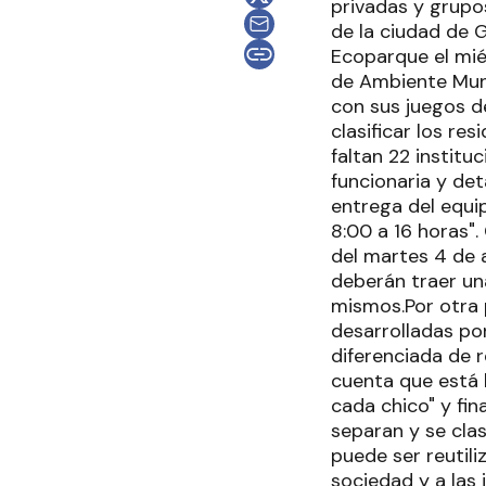
privadas y grupos
de la ciudad de G
Ecoparque el mié
de Ambiente Muni
con sus juegos d
clasificar los re
faltan 22 institu
funcionaria y det
entrega del equi
8:00 a 16 horas".
del martes 4 de 
deberán traer una
mismos.Por otra 
desarrolladas po
diferenciada de 
cuenta que está l
cada chico" y fin
separan y se clas
puede ser reutili
sociedad y a las 