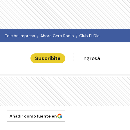
Edición Impresa
Ahora Cero Radio
Club El Día
Suscribite
Ingresá
Añadir como fuente en