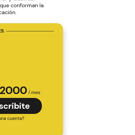
 que conforman la
cación.
ES
2000
/ mes
scribite
una cuenta?