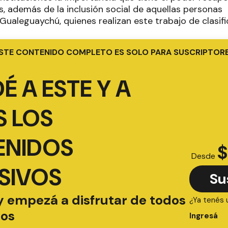
s, además de la inclusión social de aquellas personas
Gualeguaychú, quienes realizan este trabajo de clasifi
STE CONTENIDO COMPLETO ES SOLO PARA SUSCRIPTOR
É A ESTE Y A
 LOS
ENIDOS
$
Desde
SIVOS
Su
y empezá a disfrutar de todos
¿Ya tenés 
ios
Ingresá