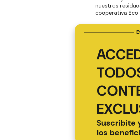
nuestros residuo
cooperativa Eco 
E
ACCED
TODOS
CONT
EXCLU
Suscribite 
los benefic