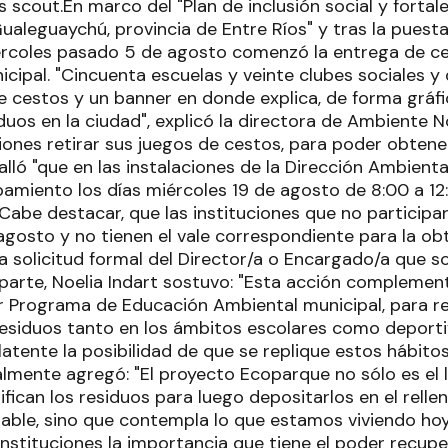
 scout.En marco del "Plan de inclusión social y fortal
ualeguaychú, provincia de Entre Ríos" y tras la puest
rcoles pasado 5 de agosto comenzó la entrega de ces
cipal. "Cincuenta escuelas y veinte clubes sociales y
e cestos y un banner en donde explica, de forma gráf
siduos en la ciudad", explicó la directora de Ambiente N
ciones retirar sus juegos de cestos, para poder obtener
alló "que en las instalaciones de la Dirección Ambient
pamiento los días miércoles 19 de agosto de 8:00 a 12
 Cabe destacar, que las instituciones que no participa
agosto y no tienen el vale correspondiente para la ob
 solicitud formal del Director/a o Encargado/a que sol
parte, Noelia Indart sostuvo: "Esta acción complement
r Programa de Educación Ambiental municipal, para ref
residuos tanto en los ámbitos escolares como deporti
atente la posibilidad de que se replique estos hábito
almente agregó: "El proyecto Ecoparque no sólo es el 
ifican los residuos para luego depositarlos en el relle
zable, sino que contempla lo que estamos viviendo hoy: 
instituciones la importancia que tiene el poder recuper