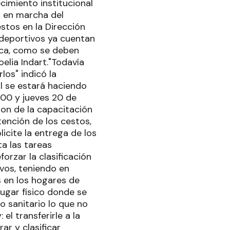
ecimiento institucional
a en marcha del
tos en la Dirección
 deportivos ya cuentan
ica, como se deben
oelia Indart."Todavía
los" indicó la
al se estará haciendo
:00 y jueves 20 de
ron de la capacitación
tención de los cestos,
icite la entrega de los
a las tareas
orzar la clasificación
vos, teniendo en
s en los hogares de
lugar físico donde se
no sanitario lo que no
el transferirle a la
ar y clasificar