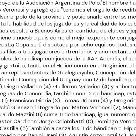
 apoyo de la Asociación Argentina de Polo."El nombre h
ó Veronesi y agregó que "tenemos el orgullo de reedita
lsar el polo de la provincia y posicionarlo entre los me
a la habilidad de los jugadores y la calidad de los cab
 Ríos escolta a Buenos Aires en cantidad de clubes y 
 tiene a nuestro país como el mejor exponente con jug
eos.La Copa será disputada por ocho equipos, todos d
s filas a tres jugadores entrerrianos y uno restante d
 goles de handicap con jueces de la AAP. Además, el ac
 y gratuito, tanto en el Hípico como en el Regimiento l
rán representantes de Gualeguaychú, Concepción del 
tina de Concepción del Uruguay con 12 de hándicap, 
, Diego Vallarino (4), Guillermo Vallarino (4) y Roberto
Yeguas de Concordia, también con 12 de hándicap, es
(1), Francisco Gioria (3), Tomás Uriburu (4) y Gregorio
chú Granazo, integrado por Mateo Veronesi (2), Manue
rardo Mazzini (6) suma 11 de hándicap, igual número q
ter Card con: Jorge Colombatti (0), Domingo Veronesi
Castilla (5).También alcanza los 11 de hándicap el Hí
ado por Daniel Urani (3), Agustín Anzorregui (4), Joa