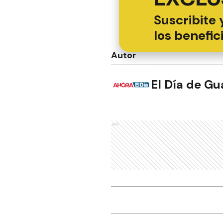
Suscribite 
los benefic
Autor
El Día de G
Ads