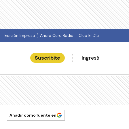
Edición Impresa
Ahora Cero Radio
Club El Día
Suscribite
Ingresá
Añadir como fuente en