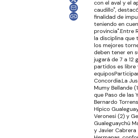
con el aval y el
caudillo", destac
finalidad de impu
teniendo en cuent
provincia".Entre
la disciplina que
los mejores torn
deben tener en su
jugará de 7 a 12
partidos es libre
equiposParticipa
Concordia.La Jus
Mumy Bellande (1)
que Paso de las 
Bernardo Torrens 
Hípico Gualeguay
Veronesi (2) y Ge
Gualeguaychú Mas
y Javier Cabrera 
Hermanas, conform