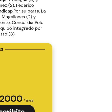
mez (2), Federico
dicap.Por su parte, La
s Magallanes (2) y
mente, Concordia Polo
equipo integrado por
tto (3).
ES
2000
/ mes
scribite