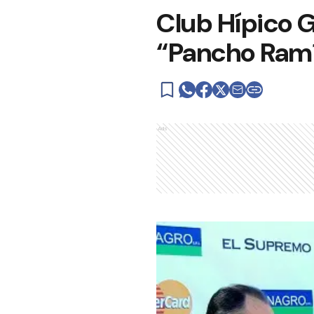
Club Hípico 
“Pancho Ramí
Ads