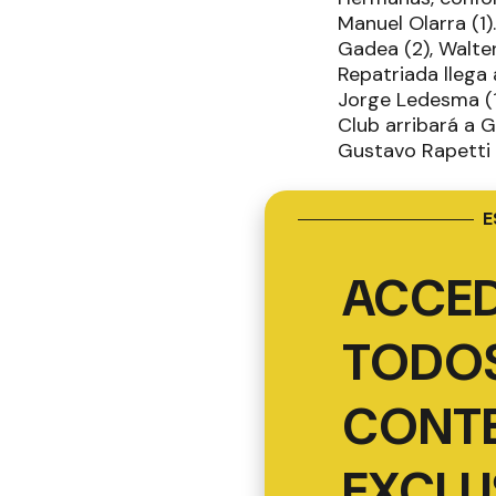
Manuel Olarra (1)
Gadea (2), Walter
Repatriada llega 
Jorge Ledesma (1
Club arribará a 
Gustavo Rapetti 
E
ACCED
TODOS
CONT
EXCLU