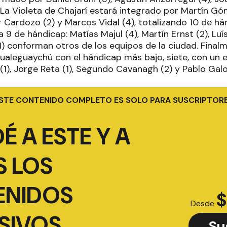
.La Violeta de Chajarí estará integrado por Martín Gó
 Cardozo (2) y Marcos Vidal (4), totalizando 10 de hán
a 9 de hándicap: Matías Majul (4), Martín Ernst (2), Luí
) conforman otros de los equipos de la ciudad. Final
Gualeguaychú con el hándicap más bajo, siete, con un 
(1), Jorge Reta (1), Segundo Cavanagh (2) y Pablo Galo
STE CONTENIDO COMPLETO ES SOLO PARA SUSCRIPTOR
É A ESTE Y A
 LOS
ENIDOS
$
Desde
SIVOS
Su