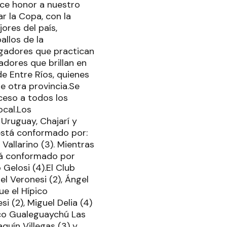
ace honor a nuestro
r la Copa, con la
jores del país,
allos de la
jugadores que practican
adores que brillan en
e Entre Ríos, quienes
e otra provincia.Se
ceso a todos los
ocal.Los
Uruguay, Chajarí y
está conformado por:
 Vallarino (3). Mientras
tá conformado por
 Gelosi (4).El Club
l Veronesi (2), Ángel
ue el Hípico
 (2), Miguel Delia (4)
pico Gualeguaychú Las
quín Villegas (3) y