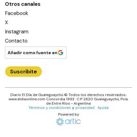
Otros canales
Facebook
X
Instagram
Contacto
Añadir como fuente en
Suscribite
Diario El Día de Gualeguaychú
© Todos los derechos reservados.·
www.
eldiaonline.com
Concordia 1993
· C.P.
2820
Gualeguaychú
, Pcia.
de
Entre Ríos
- Argentina
Términos y condiciones
y
privacidad
·
Ayuda
Powered by