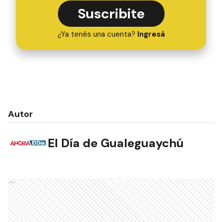
Suscribite
¿Ya tenés una cuenta?
Ingresá
Autor
El Día de Gualeguaychú
Ads