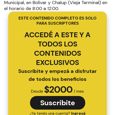
Municipal, en Bolívar y Chalup (Vieja Terminal) en
el horario de 8:00 a 12:00.
ESTE CONTENIDO COMPLETO ES SOLO
PARA SUSCRIPTORES
ACCEDÉ A ESTE Y A
TODOS LOS
CONTENIDOS
EXCLUSIVOS
Suscribite y empezá a disfrutar
de todos los beneficios
$
2000
Desde
/ mes
Suscribite
¿Ya tenés una cuenta?
Ingresá