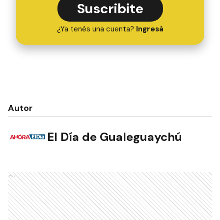
Suscribite
¿Ya tenés una cuenta?
Ingresá
Autor
El Día de Gualeguaychú
Ads