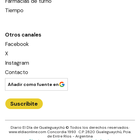
Farmacias de turno
Tiempo
Otros canales
Facebook
X
Instagram
Contacto
Añadir como fuente en
Suscribite
Diario El Día de Gualeguaychú
© Todos los derechos reservados.·
www.
eldiaonline.com
Concordia 1993
· C.P.
2820
Gualeguaychú
, Pcia.
de
Entre Ríos
- Argentina