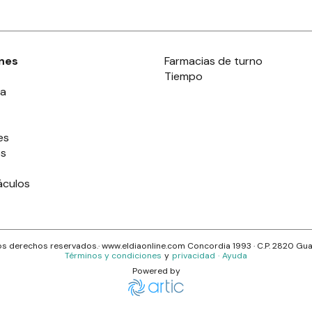
nes
Farmacias de turno
Tiempo
ia
es
es
áculos
s derechos reservados.· www.
eldiaonline.com
Concordia 1993
· C.P.
2820
Gua
Términos y condiciones
y
privacidad
·
Ayuda
Powered by