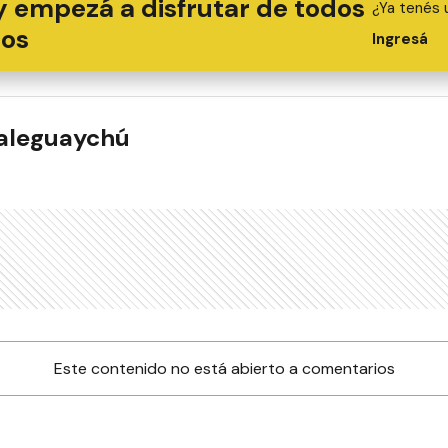
y empezá a disfrutar de todos
¿Ya tenés 
ios
Ingresá
ualeguaychú
Este contenido no está abierto a comentarios