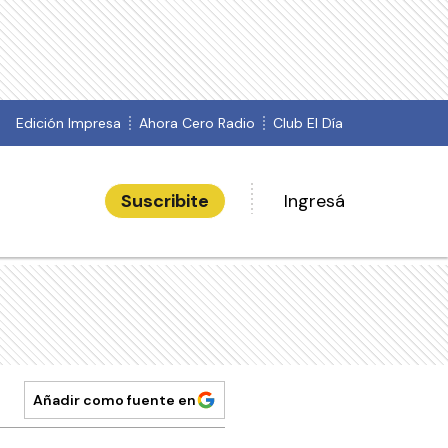
Edición Impresa
Ahora Cero Radio
Club El Día
Suscribite
Ingresá
Añadir como fuente en