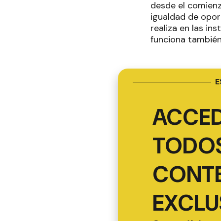
desde el comienz
igualdad de opor
realiza en las in
funciona también
E
ACCED
TODOS
CONT
EXCLU