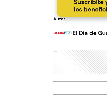
Suscribite 
los benefic
Autor
El Día de G
Ads