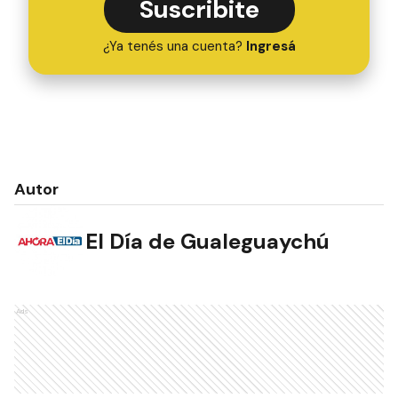
Suscribite
¿Ya tenés una cuenta?
Ingresá
Autor
El Día de Gualeguaychú
Ads