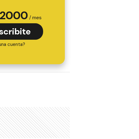
2000
/ mes
scribite
una cuenta?