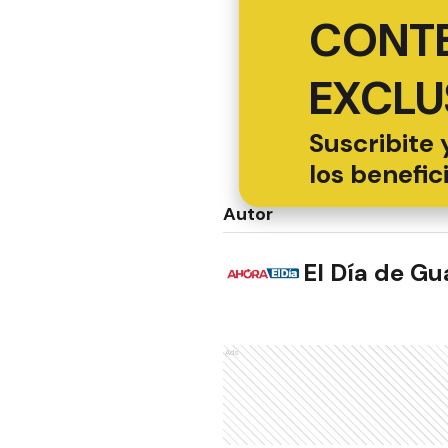
CONT
EXCLU
Suscribite 
los benefic
Autor
El Día de G
Ads