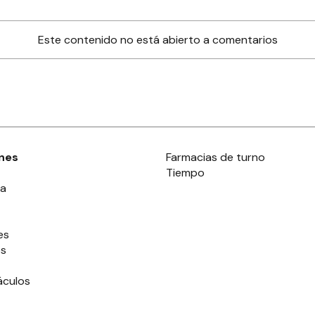
Este contenido no está abierto a comentarios
nes
Farmacias de turno
Tiempo
ia
es
es
áculos