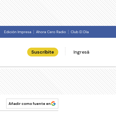
Edición Impresa
Ahora Cero Radio
Club El Día
Suscribite
Ingresá
Añadir como fuente en