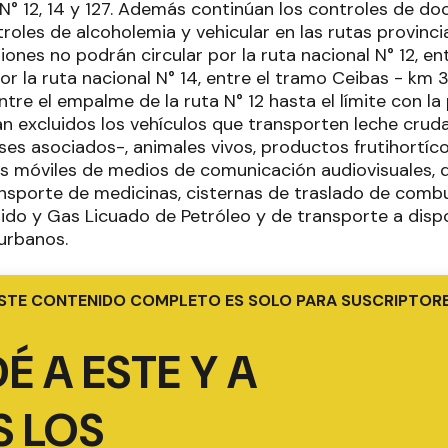
 N° 12, 14 y 127. Además continúan los controles de d
roles de alcoholemia y vehicular en las rutas provinci
miones no podrán circular por la ruta nacional N° 12, e
or la ruta nacional N° 14, entre el tramo Ceibas - km 3
entre el empalme de la ruta N° 12 hasta el límite con la
n excluidos los vehículos que transporten leche crud
es asociados-, animales vivos, productos frutihortíco
s móviles de medios de comunicación audiovisuales, 
nsporte de medicinas, cisternas de traslado de combu
do y Gas Licuado de Petróleo y de transporte a dispos
 urbanos.
STE CONTENIDO COMPLETO ES SOLO PARA SUSCRIPTOR
É A ESTE Y A
 LOS