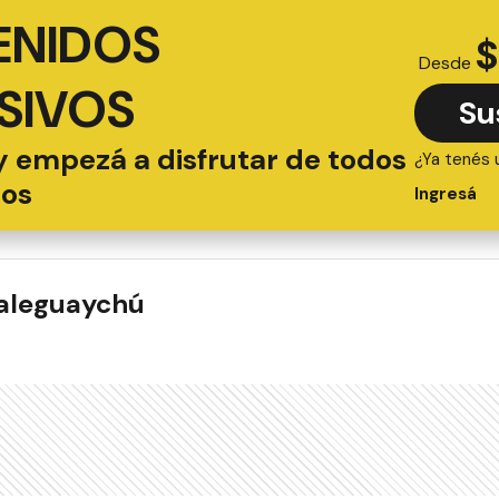
ENIDOS
$
Desde
SIVOS
Su
y empezá a disfrutar de todos
¿Ya tenés 
ios
Ingresá
ualeguaychú