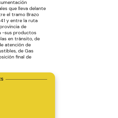
ocumentación
ales que lleva delante
ntre el tramo Brazo
41 y entre la ruta
 provincia de
a -sus productos
las en tránsito, de
de atención de
stibles, de Gas
ición final de
ES