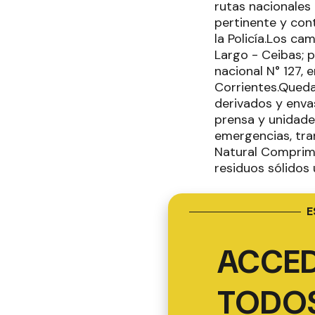
rutas nacionales
pertinente y cont
la Policía.Los ca
Largo - Ceibas; p
nacional N° 127, 
Corrientes.Queda
derivados y envas
prensa y unidade
emergencias, tra
Natural Comprimi
residuos sólidos
E
ACCED
TODOS