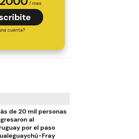
2000
/ mes
scribite
una cuenta?
ás de 20 mil personas
ngresaron al
ruguay por el paso
ualeguaychú-Fray