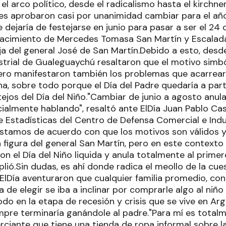
l arco político, desde el radicalismo hasta el kirchn
es aprobaron casi por unanimidad cambiar para el año
e dejaría de festejarse en junio para pasar a ser el 24
acimiento de Mercedes Tomasa San Martín y Escalad
ija del general José de San Martín.Debido a esto, des
strial de Gualeguaychú resaltaron que el motivo simbó
 pero manifestaron también los problemas que acarrear
a, sobre todo porque el Día del Padre quedaría a parti
ejos del Día del Niño."Cambiar de junio a agosto anularí
almente hablando", resaltó ante ElDía Juan Pablo Cast
Estadísticas del Centro de Defensa Comercial e Indu
stamos de acuerdo con que los motivos son válidos 
 figura del general San Martín, pero en este contexto
con el Día del Niño liquida y anula totalmente al prime
lió.Sin dudas, es ahí donde radica el meollo de la cues
ElDía aventuraron que cualquier familia promedio, con
a de elegir se iba a inclinar por comprarle algo al ni
odo en la etapa de recesión y crisis que se vive en Arg
iempre terminaría ganándole al padre."Para mí es totalm
ciante que tiene una tienda de ropa informal sobre la