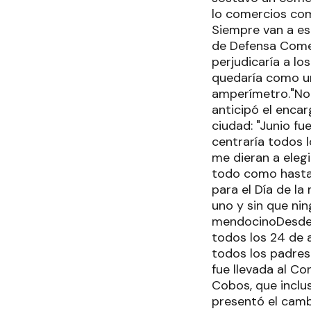
lo comercios com
Siempre van a es
de Defensa Comer
perjudicaría a l
quedaría como un
amperímetro."No 
anticipó el enca
ciudad: "Junio f
centraría todos l
me dieran a elegi
todo como hasta a
para el Día de l
uno y sin que ni
mendocinoDesde 1
todos los 24 de 
todos los padres 
fue llevada al C
Cobos, que inclu
presentó el camb