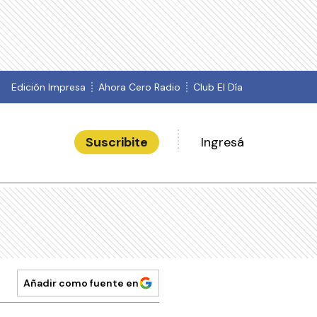
Edición Impresa
Ahora Cero Radio
Club El Día
Suscribite
Ingresá
Añadir como fuente en