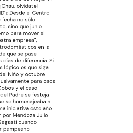
Chau, olvídate!
lDía.Desde el Centro
 fecha no sólo
o, sino que junio
omo para mover el
estra empresa",
ctrodomésticos en la
 de que se pase
días de diferencia. Si
s lógico es que siga
 del Niño y octubre
clusivamente para cada
Cobos y el caso
del Padre se festeja
que se homenajeaba a
ma iniciativa este año
or por Mendoza Julio
 Sagasti cuando
dor pampeano