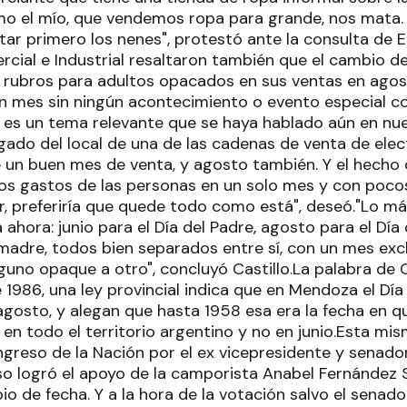
o el mío, que vendemos ropa para grande, nos mata. ¡
tar primero los nenes", protestó ante la consulta de E
cial e Industrial resaltaron también que el cambio de
os rubros para adultos opacados en sus ventas en agost
 mes sin ningún acontecimiento o evento especial c
es un tema relevante que se haya hablado aún en nu
rgado del local de una de las cadenas de venta de ele
ue un buen mes de venta, y agosto también. Y el hecho
os gastos de las personas en un solo mes y con pocos 
r, preferiría que quede todo como está", deseó."Lo má
hora: junio para el Día del Padre, agosto para el Día
a madre, todos bien separados entre sí, con un mes ex
nguno opaque a otro", concluyó Castillo.La palabra de 
986, una ley provincial indica que en Mendoza el Día 
agosto, y alegan que hasta 1958 esa era la fecha en 
en todo el territorio argentino y no en junio.Esta mis
ongreso de la Nación por el ex vicepresidente y senad
so logró el apoyo de la camporista Anabel Fernández
io de fecha. Y a la hora de la votación salvo el sena