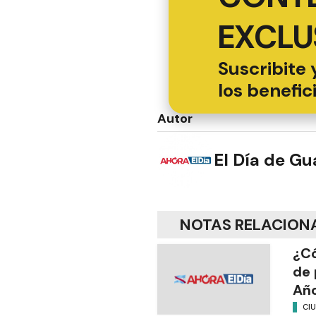
EXCLU
Suscribite 
los benefic
Autor
El Día de G
NOTAS RELACION
¿Có
de 
Añ
CI