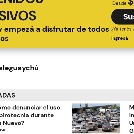
$
Desde
SIVOS
Su
y empezá a disfrutar de todos
¿Ya tenés 
ios
Ingresá
ualeguaychú
ADAS
mo denunciar el uso
M
pirotecnia durante
i
o Nuevo?
U
G
UDAD