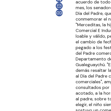
acuerdo de todo e
mes, los senador
Día del Padre, qu
conmemorar el n
"Merceditas, la h
Comercial E Indu
loable y válido,
el cambio de fech
pegado a los fest
del Padre comerci
Departamento de 
Gualeguaychú. "E
demás resaltar la
al Día del Padre 
comerciales", amp
consultados por 
acotado, a la hor
al padre, sobre t
elegir, el niño s
sostuvo un comer