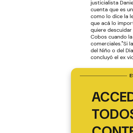
justicialista Dan
cuenta que es un
como lo dice la l
que acá lo impo
quiere descuidar
Cobos cuando la s
comerciales."Si l
del Niño o del D
concluyó el ex vi
E
ACCED
TODOS
CONT