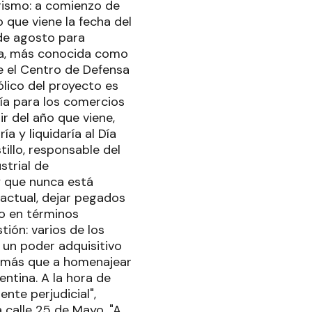
erismo: a comienzo de
 que viene la fecha del
 de agosto para
a, más conocida como
de el Centro de Defensa
lico del proyecto es
ía para los comercios
r del año que viene,
a y liquidaría al Día
illo, responsable del
strial de
y que nunca está
 actual, dejar pegados
ro en términos
tión: varios de los
 un poder adquisitivo
ño más que a homenajear
entina. A la hora de
ente perjudicial",
 calle 25 de Mayo. "A