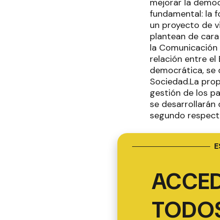
mejorar la democr
fundamental: la 
un proyecto de v
plantean de cara 
la Comunicación 
relación entre el
democrática, se 
Sociedad.La propu
gestión de los pa
se desarrollarán 
segundo respecto
E
ACCED
TODOS