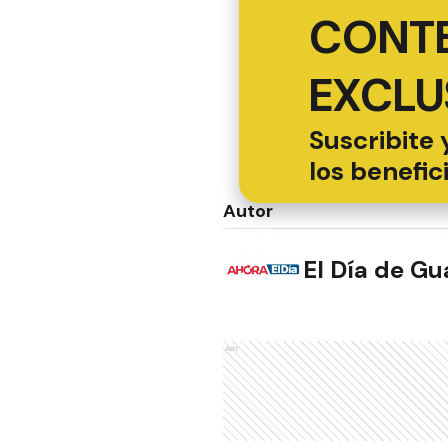
CONT
EXCLU
Suscribite 
los benefic
Autor
El Día de G
Ads