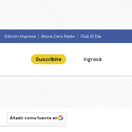
Edición Impresa
Ahora Cero Radio
Club El Día
Suscribite
Ingresá
Añadir como fuente en