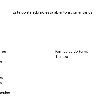
Este contenido no está abierto a comentarios
nes
Farmacias de turno
Tiempo
ia
es
es
áculos