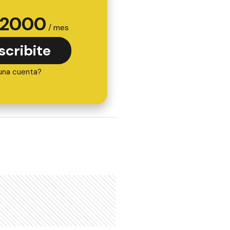
2000
/ mes
scribite
una cuenta?