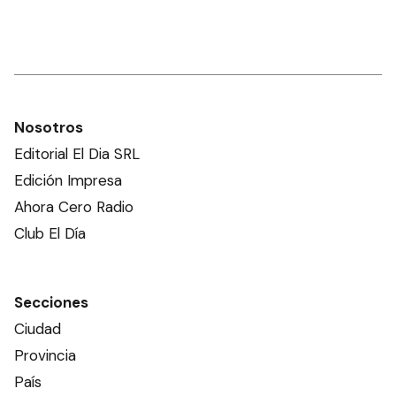
como el mejor entrenador de
América
DEPORTES
Gualicho Int se quedó con el
festejo en el Clásico Clausura
DEPORTES
TORNEO FEDERAL: Central
cerró una primera mitad de
torneo que invita a
esperanzarse
DEPORTES