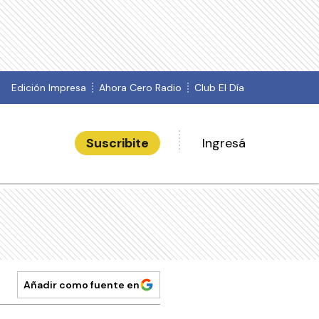
Edición Impresa
Ahora Cero Radio
Club El Día
Suscribite
Ingresá
Añadir como fuente en