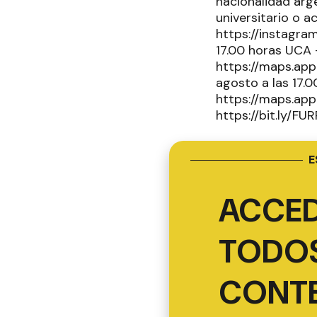
nacionalidad arg
universitario o a
https://instagra
17.00 horas UCA 
https://maps.ap
agosto a las 17.
https://maps.app
https://bit.ly/FU
E
ACCED
TODOS
CONT