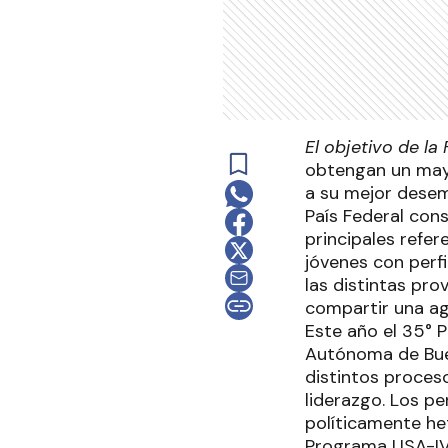
El objetivo de la
obtengan un mayo
a su mejor desem
País Federal con
principales refer
jóvenes con perfi
las distintas pro
compartir una age
Este año el 35° P
Autónoma de Buen
distintos proces
liderazgo. Los p
políticamente he
Programa USA-IVL