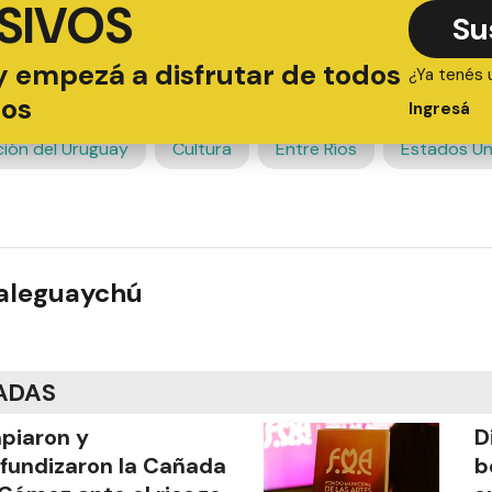
SIVOS
Su
y empezá a disfrutar de todos
¿Ya tenés 
ios
Ingresá
ión del Uruguay
Cultura
Entre Ríos
Estados Un
ualeguaychú
ADAS
piaron y
D
fundizaron la Cañada
b