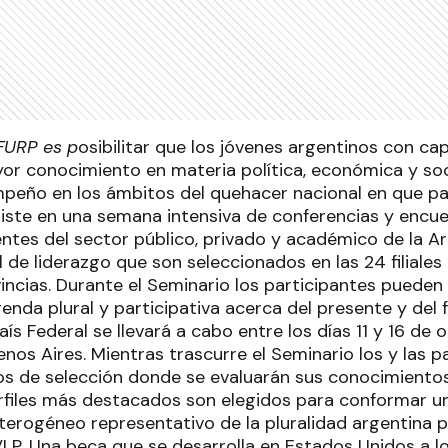
 FURP es p
osibilitar que los jóvenes argentinos con ca
r conocimiento en materia política, económica y socia
peño en los ámbitos del quehacer nacional en que par
siste en una semana intensiva de conferencias y encue
entes del sector público, privado y académico de la Ar
l de liderazgo que son seleccionados en las 24 filiale
vincias. Durante el Seminario los participantes pueden 
nda plural y participativa acerca del presente y del f
aís Federal se llevará a cabo entre los días 11 y 16 de
os Aires. Mientras trascurre el Seminario los y las p
os de selección donde se evaluarán sus conocimiento
erfiles más destacados son elegidos para conformar un
terogéneo representativo de la pluralidad argentina p
P. Una beca que se desarrolla en Estados Unidos a lo