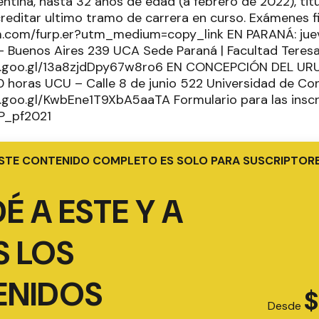
entina, hasta 32 años de edad (a febrero de 2022), tit
creditar ultimo tramo de carrera en curso. Exámenes fi
m.com/furp.er?utm_medium=copy_link EN PARANÁ: juev
- Buenos Aires 239 UCA Sede Paraná | Facultad Teresa
p.goo.gl/13a8zjdDpy67w8ro6 EN CONCEPCIÓN DEL URU
00 horas UCU – Calle 8 de junio 522 Universidad de C
.goo.gl/KwbEne1T9XbA5aaTA Formulario para las inscr
RP_pf2021
STE CONTENIDO COMPLETO ES SOLO PARA SUSCRIPTOR
É A ESTE Y A
 LOS
ENIDOS
$
Desde