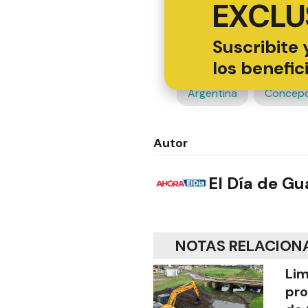
EXCLU
Suscribite 
los benefic
Argentina
Concepc
Autor
El Día de G
NOTAS RELACION
Lim
pro