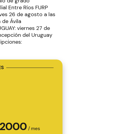
ulo de grado
lial Entre Ríos FURP
es 26 de agosto a las
 de Ávila
GUAY: viernes 27 de
oncepción del Uruguay
ipciones:
ES
2000
/ mes