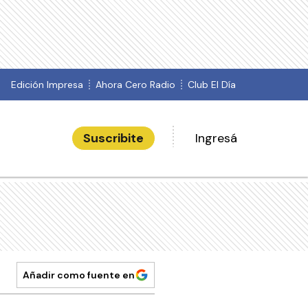
Edición Impresa
Ahora Cero Radio
Club El Día
Suscribite
Ingresá
Añadir como fuente en