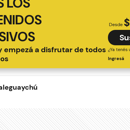
 LOS
ENIDOS
$
Desde
SIVOS
Su
y empezá a disfrutar de todos
¿Ya tenés 
ios
Ingresá
ualeguaychú