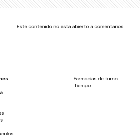
Este contenido no está abierto a comentarios
nes
Farmacias de turno
Tiempo
ia
es
es
áculos