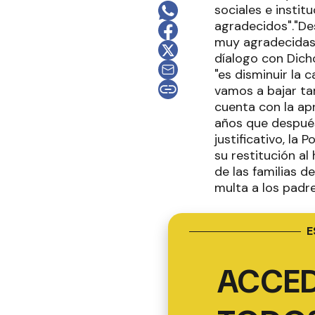
sociales e insti
agradecidos"."De
muy agradecidas p
díalogo con Dicho
"es disminuir la 
vamos a bajar tam
cuenta con la ap
años que después
justificativo, la
su restitución al
de las familias d
multa a los padre
E
ACCED