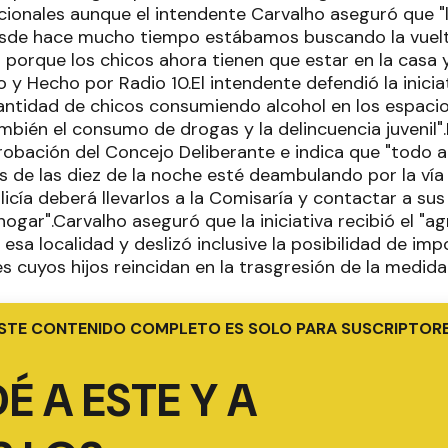
tucionales aunque el intendente Carvalho aseguró que 
sde hace mucho tiempo estábamos buscando la vuelta 
orque los chicos ahora tienen que estar en la casa y n
 y Hecho por Radio 10.El intendente defendió la iniciat
cantidad de chicos consumiendo alcohol en los espacios
bién el consumo de drogas y la delincuencia juvenil".
robación del Concejo Deliberante e indica que "todo 
 de las diez de la noche esté deambulando por la vía 
 Policía deberá llevarlos a la Comisaría y contactar a s
 hogar".Carvalho aseguró que la iniciativa recibió el "
e esa localidad y deslizó inclusive la posibilidad de im
s cuyos hijos reincidan en la trasgresión de la medida
STE CONTENIDO COMPLETO ES SOLO PARA SUSCRIPTOR
É A ESTE Y A