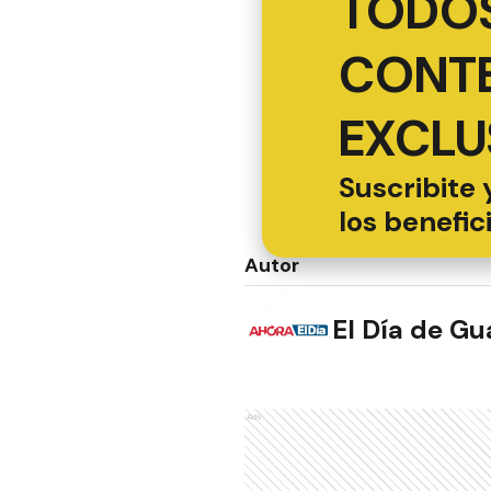
TODOS
CONT
EXCLU
Suscribite 
los benefic
Autor
El Día de G
Ads