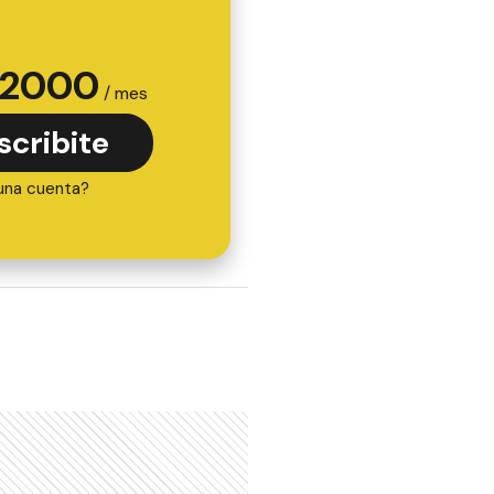
2000
/ mes
scribite
una cuenta?