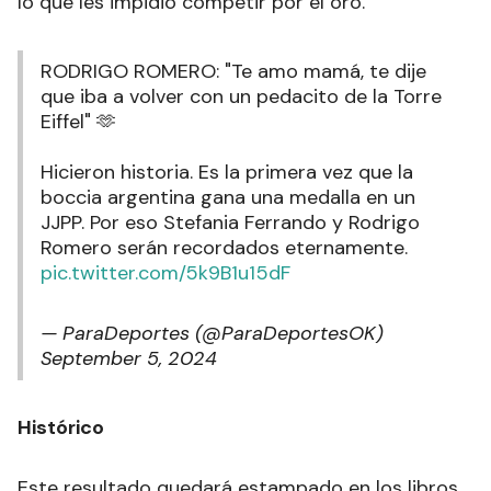
lo que les impidió competir por el oro.
RODRIGO ROMERO: "Te amo mamá, te dije
que iba a volver con un pedacito de la Torre
Eiffel" 🫶
Hicieron historia. Es la primera vez que la
boccia argentina gana una medalla en un
JJPP. Por eso Stefania Ferrando y Rodrigo
Romero serán recordados eternamente.
pic.twitter.com/5k9B1u15dF
— ParaDeportes (@ParaDeportesOK)
September 5, 2024
Histórico
Este resultado quedará estampado en los libros