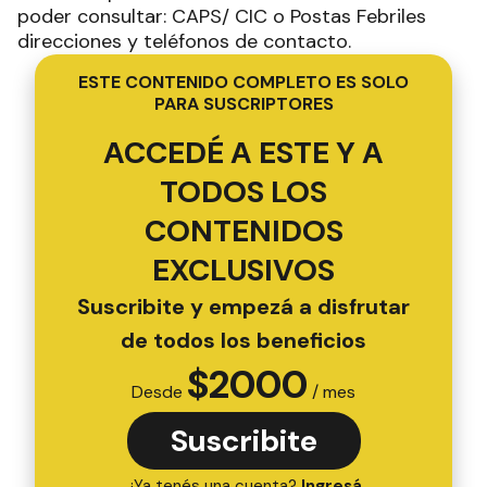
poder consultar: CAPS/ CIC o Postas Febriles
direcciones y teléfonos de contacto.
ESTE CONTENIDO COMPLETO ES SOLO
PARA SUSCRIPTORES
ACCEDÉ A ESTE Y A
TODOS LOS
CONTENIDOS
EXCLUSIVOS
Suscribite y empezá a disfrutar
de todos los beneficios
$
2000
Desde
/ mes
Suscribite
¿Ya tenés una cuenta?
Ingresá