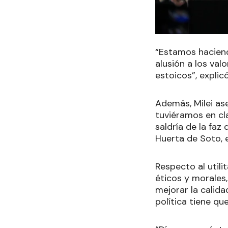
“Estamos haciend
alusión a los val
estoicos”, explic
Además, Milei as
tuviéramos en cl
saldría de la faz 
Huerta de Soto, 
Respecto al utili
éticos y morales, 
mejorar la calida
política tiene qu