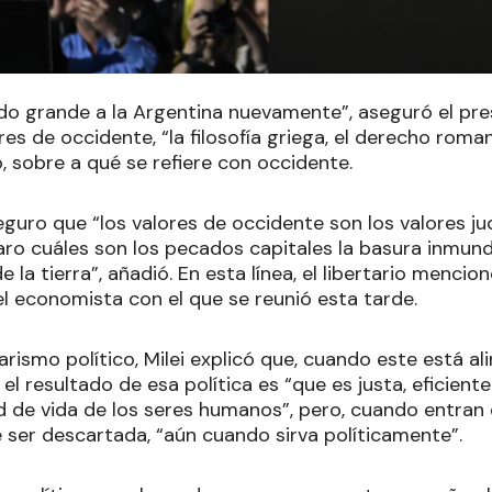
o grande a la Argentina nuevamente”, aseguró el pre
ores de occidente, “la filosofía griega, el derecho roman
ó, sobre a qué se refiere con occidente.
eguro que “los valores de occidente son los valores j
aro cuáles son los pecados capitales la basura inmund
de la tierra”, añadió. En esta línea, el libertario menci
el economista con el que se reunió esta tarde.
tarismo político, Milei explicó que, cuando este está a
el resultado de esa política es “que es justa, eficiente
d de vida de los seres humanos”, pero, cuando entran 
e ser descartada, “aún cuando sirva políticamente”.