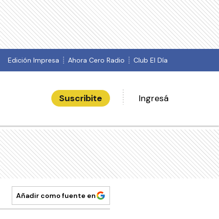
Edición Impresa
Ahora Cero Radio
Club El Día
Suscribite
Ingresá
Añadir como fuente en