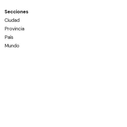
Secciones
Ciudad
Provincia
País
Mundo
Deportes
Policiales
Política
Espectáculos
Edictos
Farmacias de turno
Tiempo