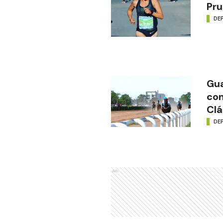
Pru
DE
Gua
con
Clá
DE
Ads