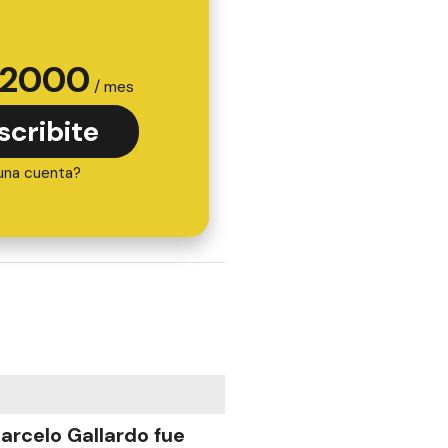
2000
/ mes
scribite
una cuenta?
arcelo Gallardo fue