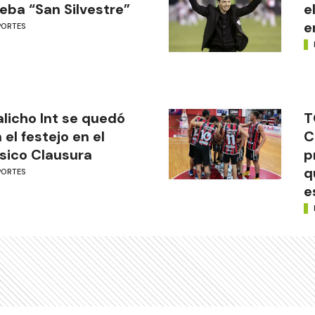
eba “San Silvestre”
e
e
PORTES
licho Int se quedó
T
 el festejo en el
C
sico Clausura
p
q
PORTES
e