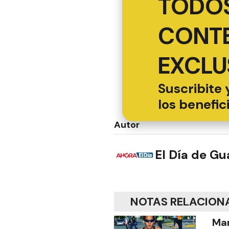
TODOS
CONT
EXCLU
Suscribite 
los benefic
Autor
El Día de G
NOTAS RELACION
Mar