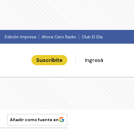
Edición Impresa
Ahora Cero Radio
Club El Día
Suscribite
Ingresá
Añadir como fuente en