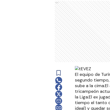
Ads
El equipo de Turí
segundo tiempo, 
sube a la cima.El
tricampeón actual
la Liga.El ex ju
tiempo el tanto d
ideal) y quedar 