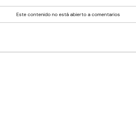
Este contenido no está abierto a comentarios
nes
Farmacias de turno
Tiempo
ia
es
es
áculos