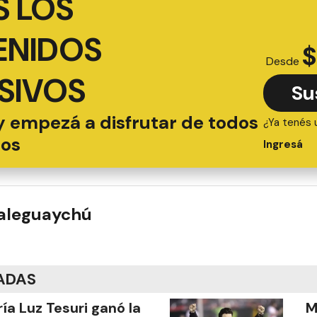
 LOS
ENIDOS
$
Desde
SIVOS
Su
y empezá a disfrutar de todos
¿Ya tenés 
ios
Ingresá
ualeguaychú
ADAS
ía Luz Tesuri ganó la
M