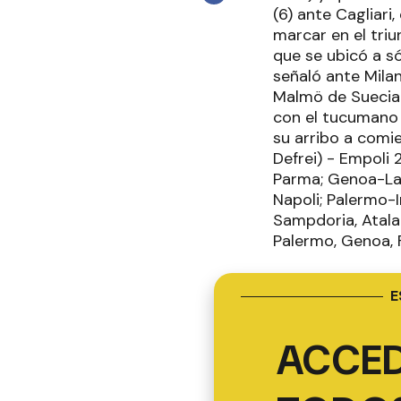
(6) ante Cagliari
marcar en el tri
que se ubicó a s
señaló ante Mila
Malmö de Suecia 
con el tucumano 
su arribo a comi
Defrei) - Empoli 
Parma; Genoa-Laz
Napoli; Palermo-I
Sampdoria, Atalan
Palermo, Genoa, F
E
ACCED